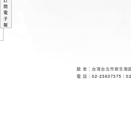
訂
閱
電
子
報
館 舍：台灣台北市新生南路
電 話：
02-23637375
｜
0