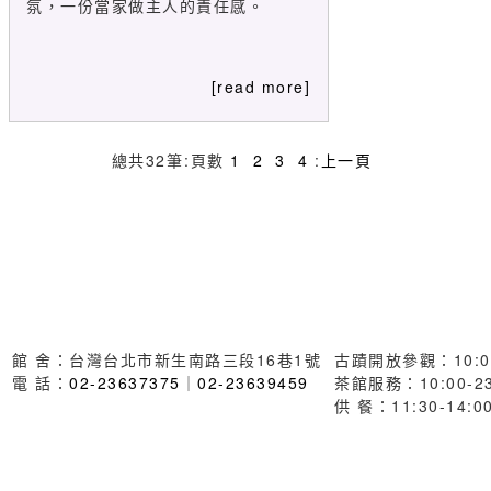
氛，一份當家做主人的責任感。
[read more]
總共
32
筆
:
頁數
1
2
3
4
:
上一頁
館 舍：台灣台北市新生南路三段16巷1號
古蹟開放參觀：10:00
電 話：
02-23637375
｜
02-23639459
茶館服務：10:00-23
供 餐：11:30-14:00