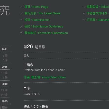
首頁 / Home Page
編輯委員 / Editori
最新消息 / The Latest News
作者基本資料表 ／ Aut
投稿 / Submissions
訂閱單 / Subscri
稿約 / Submission Guidelines
撰搞格式 / Format for Submission
26
第
期目錄
2011
5 期
篇名
6 期
主編序
2015
Preface from the Editor‐in‐chief
13 期
作者 陳永賢 Yung-Hsien Chen
14 期
2019
目次
21 期
CONTENTS
22 期
2023
觀念 / 文字 / 雕塑
9 期
30