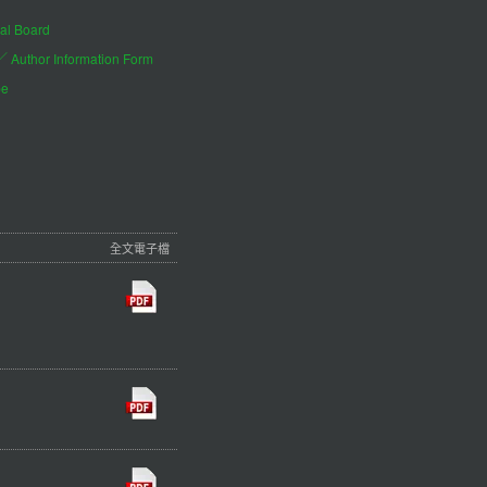
al Board
hor Information Form
be
全文電子檔