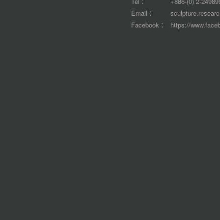
Tel：
+886-(0) 2-24989
Email：
sculpture.resear
Facebook：
https://www.face