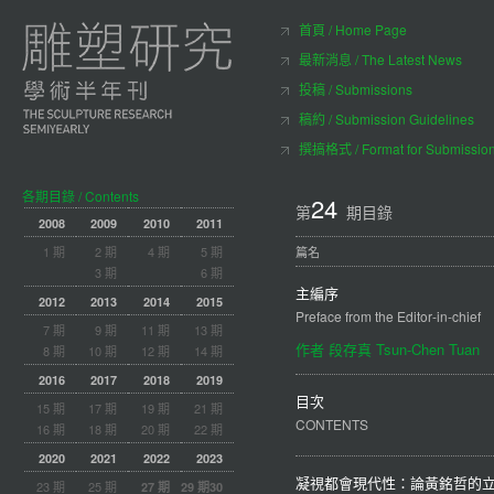
首頁 / Home Page
最新消息 / The Latest News
投稿 / Submissions
稿約 / Submission Guidelines
撰搞格式 / Format for Submissio
各期目錄 / Contents
24
第
期目錄
2008
2009
2010
2011
1 期
2 期
4 期
5 期
篇名
3 期
6 期
主編序
2012
2013
2014
2015
Preface from the Editor‐in‐chief
7 期
9 期
11 期
13 期
作者 段存真 Tsun-Chen Tuan
8 期
10 期
12 期
14 期
2016
2017
2018
2019
目次
15 期
17 期
19 期
21 期
CONTENTS
16 期
18 期
20 期
22 期
2020
2021
2022
2023
凝視都會現代性：論黃銘哲的
23 期
25 期
27 期
29 期
30