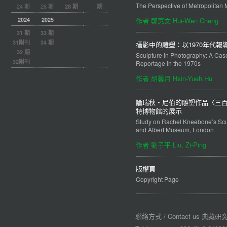
The Perspective of Metropolitan
24 期
26 期
28 期
期
2024
2025
作者 鄭惠文 Hui-Wen Cheng
31 期
33 期
31附刊
34 期
攝影中的雕塑：以1970年代報
32 期
Sculpture in Photography: A Case
32附刊
Reportage in the 1970s
作者 胡馨月 Hsin-Yueh Hu
論瑞秋‧尼伯的雕塑作品〈三
特博物館的展示
Study on Rachel Kneebone’s Sculp
and Albert Museum, London
作者 劉子平 Liu, Zi-Ping
版權頁
Copyright Page
聯絡方式 / Contact us 典