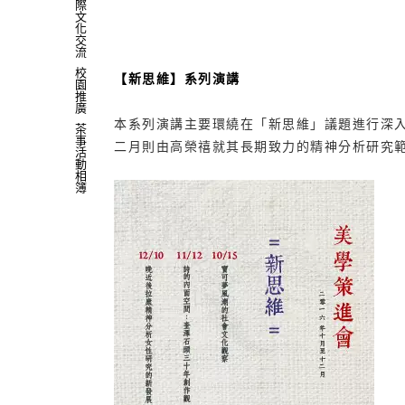
際
文
化
交
流
校
【新思維】系列演講
園
推
廣
本系列演講主要環繞在「新思維」議題進行深入
茶
事
二月則由高榮禧就其長期致力的精神分析研究範
活
動
相
簿