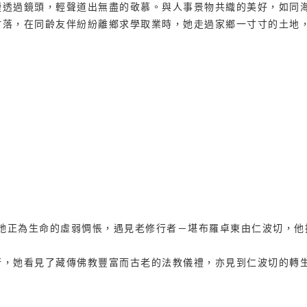
捷透過鏡頭，輕聲道出無盡的敬慕。與人事景物共織的美好，如同
村落，在同齡友伴紛紛離鄉求學取業時，她走過家鄉一寸寸的土地
當時她正為生命的虛弱惆悵，遇見老修行者－堪布羅卓東由仁波切，
行，她看見了藏傳佛教豐富而古老的法教儀禮，亦見到仁波切的轉