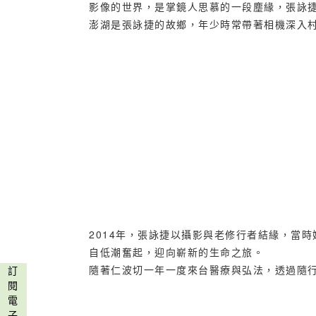
影像的世界，是掌鏡人思慕的一段塵緣，張詠
澎湖是張詠捷的故鄉，年少時常帶著相機深入
2014年，張詠捷以攝影與老修行者結緣，
自低潮奮起，迎向嶄新的生命之旅。
隨著仁波切一年一度來台醫療與弘法，透過隨
訂
閱
電
子