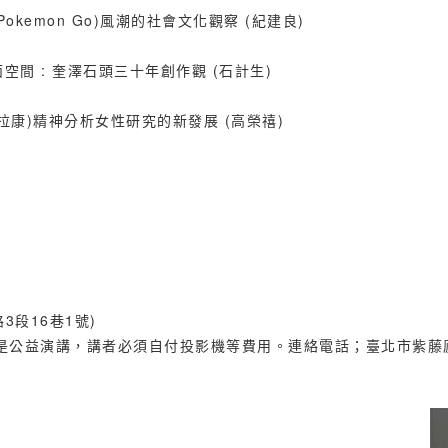
可夢(Pokemon Go)風潮的社會文化觀察 (紀建良)
詩的內面空間 : 奎澤石頭三十年創作觀 (石計生)
 晚近(後拉康)精神分析女性研究的新發展 (高榮禧)
3段16巷1號)
益演講，講者必須自付投影機等費用。連絡電話；臺北市紫藤廬茶館 (0