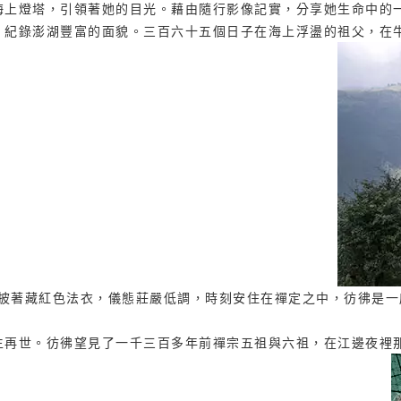
海上燈塔，引領著她的目光。藉由隨行影像記實，分享她生命中的
，紀錄澎湖豐富的面貌。三百六十五個日子在海上浮盪的祖父，在
他披著藏紅色法衣，儀態莊嚴低調，時刻安住在禪定之中，彷彿是
生再世。彷彿望見了一千三百多年前禪宗五祖與六祖，在江邊夜裡