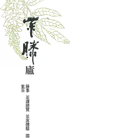
紫藤
茶事
茶
課
總
覽
茶
席
體
驗
國