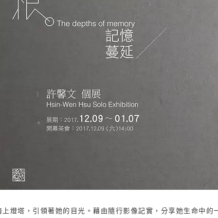
海上燈塔，引領著她的目光。藉由隨行影像記實，分享她生命中的