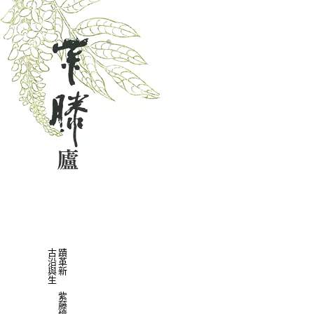
古蹟
沿革
與新
生
紫
藤
憶