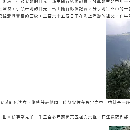
上燈塔，引領著她的目光。藉由隨行影像記實，分享她生命中的一
上燈塔，引領著她的目光。藉由隨行影像記實，分享她生命中的一
紀錄澎湖豐富的面貌。三百六十五個日子在海上浮盪的祖父，在牛
他披著藏紅色法衣，儀態莊嚴低調，時刻安住在禪定之中，彷彿是一
再世。彷彿望見了一千三百多年前禪宗五祖與六祖，在江邊夜裡那