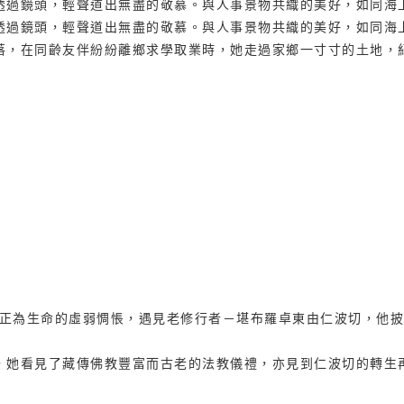
透過鏡頭，輕聲道出無盡的敬慕。與人事景物共織的美好，如同海
透過鏡頭，輕聲道出無盡的敬慕。與人事景物共織的美好，如同海
落，在同齡友伴紛紛離鄉求學取業時，她走過家鄉一寸寸的土地，
時她正為生命的虛弱惆悵，遇見老修行者－堪布羅卓東由仁波切，
，她看見了藏傳佛教豐富而古老的法教儀禮，亦見到仁波切的轉生