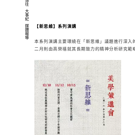
往
大
事
紀
媒
【新思維】系列演講
體
報
導
本系列演講主要環繞在「新思維」議題進行深入的
二月則由高榮禧就其長期致力的精神分析研究範疇