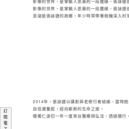
影像的世界，是掌鏡人思慕的一段塵緣，張詠捷
影像的世界，是掌鏡人思慕的一段塵緣，張詠捷
澎湖是張詠捷的故鄉，年少時常帶著相機深入村
2014年，張詠捷以攝影與老修行者結緣，當
自低潮奮起，迎向嶄新的生命之旅。
訂
隨著仁波切一年一度來台醫療與弘法，透過隨行
閱
電
子