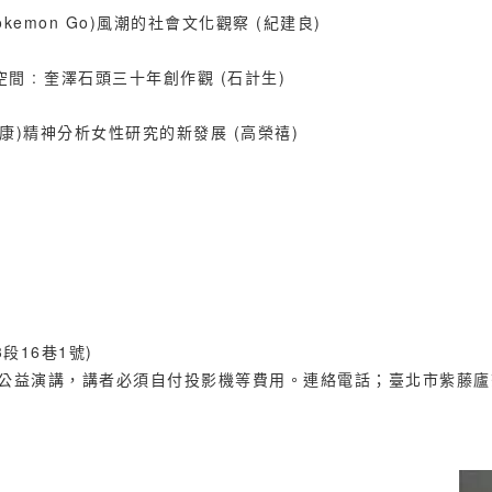
夢(Pokemon Go)風潮的社會文化觀察 (紀建良)
的內面空間 : 奎澤石頭三十年創作觀 (石計生)
晚近(後拉康)精神分析女性研究的新發展 (高榮禧)
段16巷1號)
演講，講者必須自付投影機等費用。連絡電話；臺北市紫藤廬茶館 (02