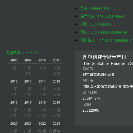
首頁 / Home Page
最新消息 / The Latest News
投稿 / Submissions
稿約 / Submission Guidelines
撰搞格式 / Format for Submissio
各期目錄 / Contents
雕塑研究學術半年刊
2008
2009
2010
2011
The Sculpture Research S
1 期
2 期
4 期
5 期
編輯者
3 期
6 期
雕塑研究編輯委員會
發行所
2012
2013
2014
2015
財團法人朱銘文教基金會 朱銘
7 期
9 期
11 期
13 期
創刊日期
8 期
10 期
12 期
14 期
2008年9月
2016
2017
2018
2019
ISSN
15 期
17 期
19 期
21 期
20722605
16 期
18 期
20 期
22 期
2020
2021
2022
2023
23 期
25 期
27 期
29 期
30