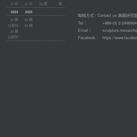
24 期
26 期
28 期
期
2024
2025
聯絡方式 / Contact us 典藏
31 期
33 期
Tel：
+886-(0) 2-2498994
31附刊
34 期
Email：
sculpture.research
32 期
Facebook：
https://www.facebo
32附刊