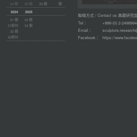
24 期
26 期
28 期
期
2024
2025
聯絡方式 / Contact us 典藏
31 期
33 期
Tel：
+886-(0) 2-2498994
31附刊
34 期
Email：
sculpture.research
32 期
Facebook：
https://www.facebo
32附刊