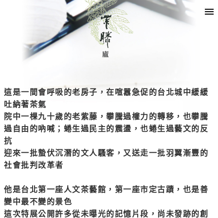
這是一間會呼吸的老房子，在喧囂急促的台北城中緩緩
吐納著茶氣
院中一棵九十歲的老紫藤，攀騰過權力的轉移，也攀騰
過自由的吶喊；蜷生過民主的震盪，也蜷生過藝文的反
抗
迎來一批蟄伏沉潛的文人騷客，又送走一批羽翼漸豐的
社會批判改革者
他是台北第一座人文茶藝館，第一座市定古蹟，也是善
變中最不變的景色
這次特展公開許多從未曝光的記憶片段，尚未發跡的創