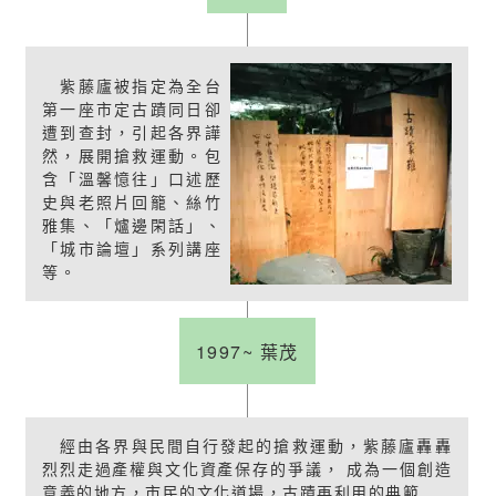
紫藤廬被指定為全台
第一座市定古蹟同日卻
遭到查封，引起各界譁
然，展開搶救運動。包
含「溫馨憶往」口述歷
史與老照片回籠、絲竹
雅集、「爐邊閑話」、
「城市論壇」系列講座
等。
1997~ 葉茂
經由各界與民間自行發起的搶救運動，紫藤廬轟轟
烈烈走過產權與文化資產保存的爭議， 成為一個創造
意義的地方，市民的文化道場，古蹟再利用的典範