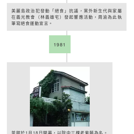
美麗島政治犯發動「絕食」抗議，黨外新生代與家屬
在義光教會（林義雄宅）發起響應活動，周渝為此執
筆寫絕食運動宣言。
1981
茶館於1月18日開幕，以院中三棵老紫藤為名。