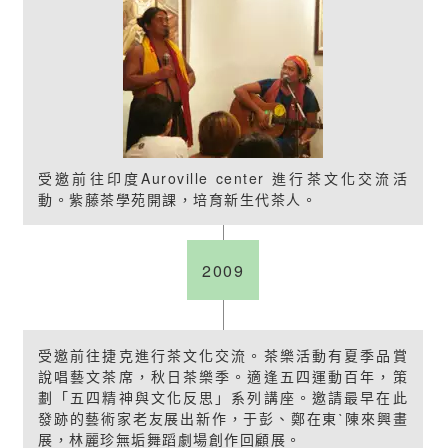
受邀前往印度Auroville center 進行茶文化交流活
動。紫藤茶學苑開課，培育新生代茶人。
2009
受邀前往捷克進行茶文化交流。茶樂活動有夏季品賞
說唱藝文茶席，秋日茶樂季。適逢五四運動百年，策
劃「五四精神與文化反思」系列講座。邀請最早在此
發跡的藝術家老友展出新作，于彭、鄭在東ˋ陳來興畫
展，林麗珍無垢舞蹈劇場創作回顧展。