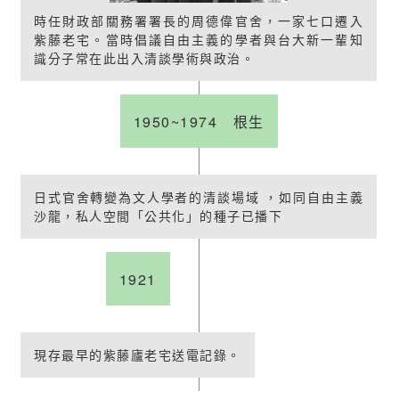
時任財政部關務署署長的周德偉官舍，一家七口遷入
紫藤老宅。當時倡議自由主義的學者與台大新一輩知
識分子常在此出入清談學術與政治。
1950~1974 根生
日式官舍轉變為文人學者的清談場域 ，如同自由主義
沙龍，私人空間「公共化」的種子已播下
1921
現存最早的紫藤廬老宅送電記錄。