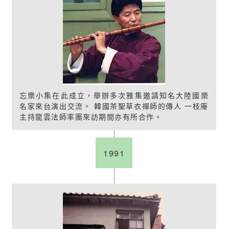
忘樂小集在此成立，舉辦多次雅集邀請知名大陸國樂
名家來台演出交流。 韓國茶聖草衣禪師的傳人 一枝庵
主持龍雲法師率團來訪期間亦有所合作。
1991