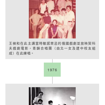
王禎和在此主講當時敏感禁忌的俄國戲劇並放映契科
夫戲劇電影，青韻合唱團（由北一女及建中校友組
成）在此練唱。
1976