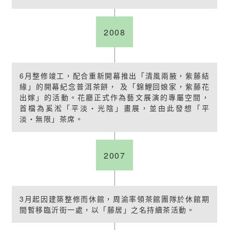
2008
6月整修竣工，配合重新開幕推出「清風兩腋，紫藤結
緣」的開幕紀念普洱茶餅， 及「錦鯉回娘家，紫藤花
出嫁」的活動。花廳正式作為藝文展演的專屬空間，
首檔為奚淞「平淡‧光陰」畫展，並由此發想「平
淡‧無限」茶席。
2007
3月起因建築整修而休館，周渝率領茶館團隊於休館期
間暫移臨沂街一處，以「藤居」之名持續茶活動。