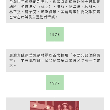
台灣民主運動的新生代，即當時別稱黨外份子的聚會
場所，如陳忠信（杭之）、陳菊、范巽綠、林濁水、
林正杰、蘇治芬、邱垂貞等。美麗島事件後受難家屬
也常在此與民主運動者聚談。
1978
周渝與陳建華策劃林麗珍首次舞展「不要忘記你的雨
傘」，並在此排練，國父紀念館演出盛況空前一位難
求。
1977