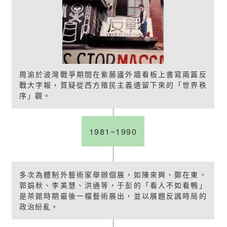
周渝於波灣戰爭期間在紫藤廬外牆看板上書寫兩篇反
戰大字報，質疑從西方殖民主義遺留下來的「世界秩
序」觀。
1981~1990
多次為體制外藝術家舉辦個展，如陳來興、鄭在東、
郭娟秋、李美慧、洪通等，于彭的「看人不如看鴨」
是茶館時期最後一檔藝術展出，並以展題反諷時局的
政治紛亂。