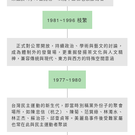
1981~1996 枝繁
正式對公眾開放，持續政治、學術與藝文的討論，
成為體制外的發聲場，更重掘發揚茶文化與人文精
神，兼容傳統與現代、東方與西方的特殊空間意涵
1977~1980
台灣民主運動的新生代，即當時別稱黨外份子的聚會
場所，如陳忠信（杭之）、陳菊、范巽綠、林濁水、
林正杰、蘇治芬、邱垂貞等。美麗島事件後受難家屬
也常在此與民主運動者聚談