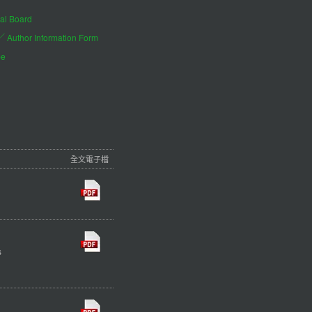
al Board
hor Information Form
be
全文電子檔
s