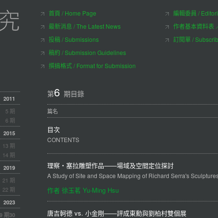
首頁 / Home Page
編輯委員 / Editori
最新消息 / The Latest News
作者基本資料表 ／ Aut
投稿 / Submissions
訂閱單 / Subscri
稿約 / Submission Guidelines
撰搞格式 / Format for Submission
6
第
期目錄
2011
5 期
篇名
6 期
目次
2015
CONTENTS
13 期
14 期
理察‧塞拉雕塑作品——場域及空間定位探討
2019
A Study of Site and Space Mapping of Richard Serra's Sculpture
21 期
22 期
作者 徐玉茗 Yu-Ming Hsu
2023
唐吉軻德 vs. 小金剛——評成東勳與劉柏村雙個展
9 期
30