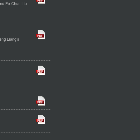
and Po-Chun Liu
eng Liang's