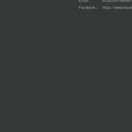
Email：
sculpture.resear
Facebook：
https://www.face