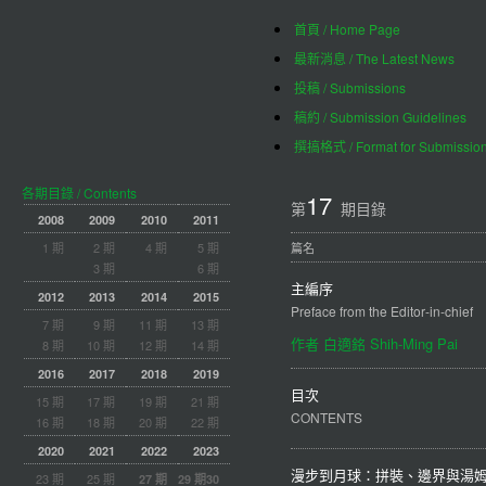
首頁 / Home Page
最新消息 / The Latest News
投稿 / Submissions
稿約 / Submission Guidelines
撰搞格式 / Format for Submissio
各期目錄 / Contents
17
第
期目錄
2008
2009
2010
2011
1 期
2 期
4 期
5 期
篇名
3 期
6 期
主編序
2012
2013
2014
2015
Preface from the Editor‐in‐chief
7 期
9 期
11 期
13 期
作者 白適銘 Shih-Ming Pai
8 期
10 期
12 期
14 期
2016
2017
2018
2019
目次
15 期
17 期
19 期
21 期
CONTENTS
16 期
18 期
20 期
22 期
2020
2021
2022
2023
漫步到月球：拼裝、邊界與湯
23 期
25 期
27 期
29 期
30