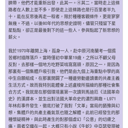
臍帶，他們才能重新出發，此其一。④其二，當時走上這條
路者在人數上並不多，即使走上這條路也是行百里者半九
十，能在反思後再走一程者，限於種種客觀條件，更是寥寥
無幾。不過，以後80年代的思想史證明，儘管只殘留下星
星點點，卻正是最後剩下的這一些人，參與點起了新思想的
薪火。
我於1970年離開上海，孤身一人，赴中原河南蘭考一個貧
苦鄉村插隊落戶。當時僅初中畢業19歲，之所以不顧父母
反對，去那樣一個地方吃野菜啃窩窩頭，原因之一，是因為
那裏有一個集體戶吸引我，他們是由九個上海重點中學的高
中生自願組成，在那裏開闢了一種邊勞動邊讀書的共產主義
生活方式。故而我特別能體會上述盧梭所描繪的那種社會集
合方式。我就是在那個環境裏第一次讀到馬迪厄《法國革命
史》的漢譯本，並生出對法國大革命史的濃烈興趣。L971
年林彪事件發生，徹底打破了我對「文革」當局的猶豫與幻
想，集體戶的共產主義氣氛也隨之解體。此前已經發生的那
種懷疑精神，與此時產生的對那個虛幻「公意」的切膚之
痛，兩者交織在一起，大概只有小說《牛蛇》中亞瑟發現被