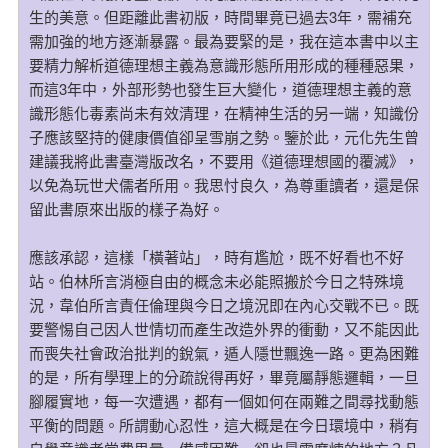
生的美意。但距離此書初版，時間畢竟已過去3年，需補充
需加強的地方逐漸暴露。最為要緊的是，我在這本書中以主
要精力解析道德理想主義為意識形態所用形成的種種惡果，
而這3年中，外部形勢也發生巨大變化，道德理想主義的意
識形態化毒素尚未有效清理，在精神生活的另一端，知識份
子應該堅持的健康價值卻呈雪崩之勢。鑒於此，元化先生曾
建議我將此書臺灣版改名，不要用《道德理想國的覆滅》，
以免為玩世犬儒者所用。我思忖良久，為尊重讀者，還是保
留此書原來出版的樣子為好。
應該承認，這樣「橫著站」，時有尷尬，既不好看也不好
站。伯林所言消極自由的概念未必能照搬於今日之特殊境
況，韋伯所言責任倫理與今日之境況即在內心交戰不已。既
要警惕自己因人世情切而產生改造外界的衝動，又不能因此
而喪失社會政治批判的銳氣，遁人隱世飄逸一路。更為困難
的是，所有學理上的分疏說得再好，畢竟屬靜態邏輯，一旦
腳履實地，每一次遭遇，都有一個如何在兩難之間尋找動態
平衡的問題。所謂動心忍性，這大概是在今日環境中，稍有