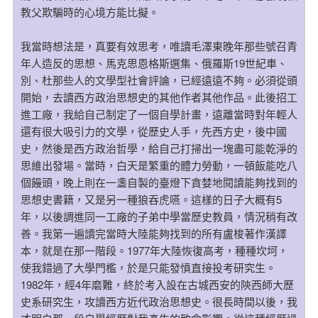
教父欺騙時的心境方能比擬。
我當時想法是，真要有效思考，唯讀毛澤東晚年那些號召青
年人造反的思想、馬克思恩格斯選集、俄羅斯19世紀車、
別、杜那些人的文學型社會評論，已經遠遠不夠。必須從頭
開始，去讀西方政治思想史的其他作者其他作品。此後招工
進工廠，我給自己制定了一個自學計畫，遠離當時對年輕人
還有很大吸引力的文學，從歷史人手，先西方史，後中國
史，然後是西方政治哲學，給自己打掃出一塊盡可能乾淨的
思維出發場。當時，白天是繁重的體力勞動，一頓飯能吃八
個饅頭，晚上則在一盞自製的臺燈下貪婪地閱讀能夠找到的
思想史書籍，又是另一種狼吞虎嚥。這樣的日子大概有5
年，以後調進同一工廠的子弟中學當歷史教員，情況稍有改
善。我第一遍讀完當時大陸能夠找到的所有盧梭著作漢譯
本，就是在那一階段。1977年大陸恢復高考，種種坎坷，
使我錯過了大學門檻，於是只能發憤直接投考研究生。
1982年，經4年磨難，終於考入設在古城西安的陝西師大歷
史系研究生，攻讀西方近代政治思想史。很長時間以後，我