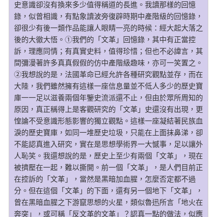
史意識卻沒有換來多少值得稱道的長進。我讀那樣的回憶
錄，似曾相識，有點象讀波旁復辟時期中產階級的回憶錄，
卻很少有後一類作品能讓人眼睛一亮的時候：經大起大落之
後的大徹大悟。①我們的「文革」回憶錄，其中有正當控
訴，理應同情；有真實史料，值得珍惜；但也不必諱言，其
間彌漫著許多真真假假的仿中產階級趣味，亦可一笑置之。
②我想說的是，法國革命已經允許各種研究觀點並存，而在
大陸，我們雖然擁有這樣一座信息量並不低人多少的歷史寶
庫一一足以滋養兩個年鑒史流派還不止，但由於眾所周知的
原因，真正稱得上是客觀研究的「文革」史還沒有出現，更
惶論不受意識形態影響的獨立觀點。這樣一座凝結著民族血
淚的歷史寶庫，如同一堆歷史垃圾，只能在上面抹鼻涕，卻
不能認真進入研究，實在是思想學術界一大憾事，足以讓外
人恥笑。我還想說的是，歷史上至少有兩個「文革」，現在
被擠壓在一起，難以撕開。前一個「文革」，是人們目前正
在控訴的「文革」，當然是黑暗加血腥，怎麼否定都不過
分。但在這個「文革」的下面，還有另一個地下「文革」，
曾在黑暗血腥之下游竄思想的火星，類似魯迅所言「地火在
奔突」，或可稱「反文革的文革」？認真一點的做法，似應