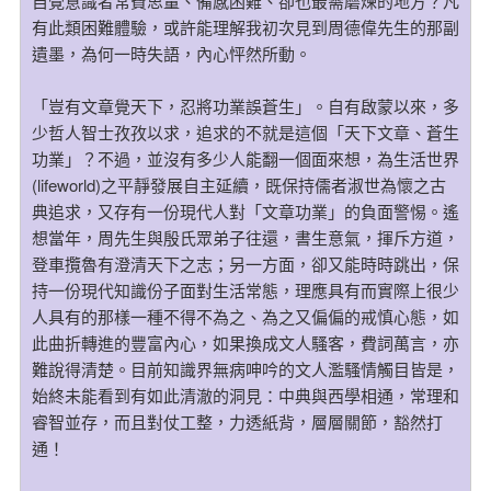
自覺意識者常費思量、備感困難、卻也最需磨煉的地方？凡
有此類困難體驗，或許能理解我初次見到周德偉先生的那副
遺墨，為何一時失語，內心怦然所動。
「豈有文章覺天下，忍將功業誤蒼生」。自有啟蒙以來，多
少哲人智士孜孜以求，追求的不就是這個「天下文章、蒼生
功業」？不過，並沒有多少人能翻一個面來想，為生活世界
(lifeworld)之平靜發展自主延續，既保持儒者淑世為懷之古
典追求，又存有一份現代人對「文章功業」的負面警惕。遙
想當年，周先生與殷氏眾弟子往還，書生意氣，揮斥方道，
登車攬魯有澄清天下之志；另一方面，卻又能時時跳出，保
持一份現代知識份子面對生活常態，理應具有而實際上很少
人具有的那樣一種不得不為之、為之又偏偏的戒慎心態，如
此曲折轉進的豐富內心，如果換成文人騷客，費詞萬言，亦
難說得清楚。目前知識界無病呻吟的文人濫騷情觸目皆是，
始終未能看到有如此清澈的洞見：中典與西學相通，常理和
睿智並存，而且對仗工整，力透紙背，層層關節，豁然打
通！