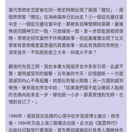
當代思想史怎麼會在同一歷史時期出現了兩個「娜拉」，兩
個思想家「娜拉」在海峽兩岸分別出走？⑤一個從右邊往當
中走，一個從左邊往當中走，都被各自陣營開除黨籍，最後
殊途同歸神交於一點，只是緣吝一面，差一步即能道相見恨
晚。思想史研究當然不作興講故事，但這裏確實出現了比文
學家有意想像更富意蘊的真實故事，如此有情節的思想史，
涕笑皆非，不知是民族之大幸，抑或大不幸？
顧准的先見之明，我在本書大陸版序言中多有引用，此處不
贅。當時感受到的衝擊，五年後的今天，記憶猶新。一方面
是感到內心不再孤獨，前面似有螢火探路；另一方面則感到
慚愧，後來我在序言中說：「如果我們還不能沿著前人點撥
的言路向前多走一步，哪怕是一小步，那真是愧對先師，也
愧對自己了。」
1999年，我就是在這樣的心境中初步寫成博士論文，修改
後，1994年交由上海三聯書店出版。此次由《風雲時代》
出版社印製發行臺灣版，首先應該感謝該社負責人陳曉林先