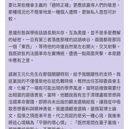
要比某些機會主義的「適時正確」更應該贏得人們的敬意。
那種境況也不簡單地是一種個人遭際，更無私人恩怨可計
較。
意識形態與學術話語長期共存，互為奧援，並不是多麼費解
的秘密，一旦有第三者落進那樣的話語峽谷，兩面都是那同
一個「東西」，等待他的命運自然是左右開火，交叉射擊。
我既欲批判法國革命左翼傳統，遭遇一點兩面夾擊，本是題
中應有之意。
感謝王元化先生在那個關鍵時刻，給予我關鍵性的支持。我
這裏說的不僅僅是他在這危難時侯，慨然出任答辯委員會主
席，化解了一場有可能出現的學界風波。當時這樣做需要付
出相當的道德勇氣。當時，他聽說我有志于清理盧梭思想與
法國革命實踐，即將尚未出版的顧准遺稿給我，讓我從中吸
取思想養料與精神勇氣。我邊讀顧准遺稿，邊撰寫博士論
文，孤憤之情逐漸平息，代之而起的是另一種心境，我後來
將這心境稱為「平靜的壞心情」：「既然是悶在蓋子裏燒，