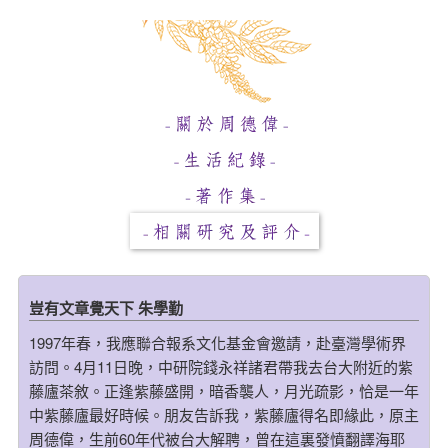
豈有文章覺天下 朱學勤
1997年春，我應聯合報系文化基金會邀請，赴臺灣學術界
訪問。4月11日晚，中研院錢永祥諸君帶我去台大附近的紫
藤廬茶敘。正逢紫藤盛開，暗香襲人，月光疏影，恰是一年
中紫藤廬最好時候。朋友告訴我，紫藤廬得名即緣此，原主
周德偉，生前60年代被台大解聘，曾在這裏發憤翻譯海耶