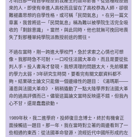
才明白那一段自學經歷對我產生的致命影響。從這種經歷過
來的人，即使有幸進人高校而且留在了高校恭為人師，卻很
難褪盡思想的自學性格，或可稱「民間氣息」。在另一篇文
章裏，我曾將這一「民間氣息」稱為難以被學院生活完全吸
收的「剩餘意識」。當然，與此同時，他也就無可挽回地喪
失了對那種單純學院派教授前途的嚮往。
不過在當時，剛一跨進大學校門，急於求索之心情也可想
像。我那時急不可耐，一口咬住法國大革命，而且是要從批
判人手。投人書海才發現，我想清理的問題太大，先前積累
的學力太弱，3年研究生時間，要看完有關文獻資料都不
夠。結果碩士論文只能做一個邊緣性的題目：《湯瑪斯——
潘恩與法國大革命》，稍稍撬動了一點大陸學界對法國大革
命的過高評價而己。儘管這篇論文當時反映還不錯，但我內
心不甘，還是蠢蠢欲動。
1989年秋，我二進學府，投師復旦念博士，終於有機會正
面接觸這一題目。那一年，我在當時對立著的兩邊看到了一
些相通的東西：從法國革命發源，流經近代中國所形成的左