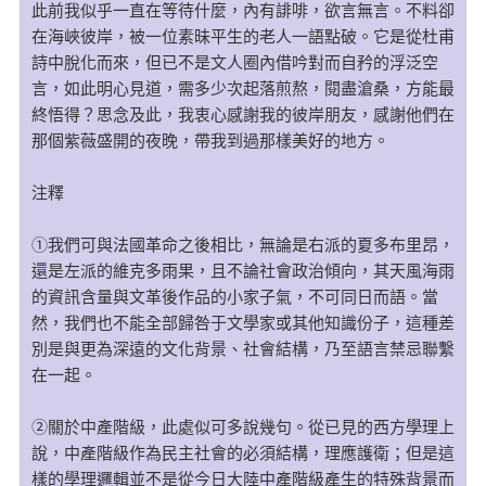
此前我似乎一直在等待什麼，內有誹啡，欲言無言。不料卻
在海峽彼岸，被一位素昧平生的老人一語點破。它是從杜甫
詩中脫化而來，但已不是文人圈內借吟對而自矜的浮泛空
言，如此明心見道，需多少次起落煎熬，閱盡滄桑，方能最
終悟得？思念及此，我衷心感謝我的彼岸朋友，感謝他們在
那個紫薇盛開的夜晚，帶我到過那樣美好的地方。
注釋
①我們可與法國革命之後相比，無論是右派的夏多布里昂，
還是左派的維克多雨果，且不論社會政治傾向，其天風海雨
的資訊含量與文革後作品的小家子氣，不可同日而語。當
然，我們也不能全部歸咎于文學家或其他知識份子，這種差
別是與更為深遠的文化背景、社會結構，乃至語言禁忌聯繫
在一起。
②關於中產階級，此處似可多說幾句。從已見的西方學理上
說，中產階級作為民主社會的必須結構，理應護衛；但是這
樣的學理邏輯並不是從今日大陸中產階級產生的特殊背景而