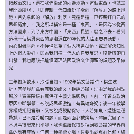
傾政治文化，還在我們街頭的兩邊湧動。這個東西，也就是
我開頭所說：「即使新一代知識份子欲向『解放』的路上迅
跑，首先拿起的『解放』利器，竟還是這一已經羈絆自己的
思想繩索」。我之所以稱它是一種「東西」，是因為它從西
方法國來，到了東方中國，「東西」貫通，驅之不去。看到
這樣一個橫貫東西的思潮還在80年代的大陸思想界湧動，
內心很難平靜。不僅僅是為了個人排遣孤憤，或是解決知性
上的個人愛好，即為我們這一代人的自我反思，咬斷臍帶再
出發，我也應該把這個清理法國政治文化源頭的課題及早做
完。
三年如魚飲水，冷暖自知。1992年論文答辯時，橫生波
折，有學界前輩看完我的論文，拒絕答辯，理由是我的觀點
屬於「資產階級右翼保守主義史學觀點」。前一年曾為政治
原因中斷學籍，被說成思想激進，有異端嫌疑；後一年被學
界權威拒絕答辯，又被說成觀點保守。人若如魚，遭逢這種
尷尬，已不是冷暖問題，而是兩面都被烤焦，體無完膚了。
不過事後想來也平靜，我也繼續保持對拒絕我答辯的學界前
輩的應有尊敬，任何一種學術立場，只要出於真心信仰，總