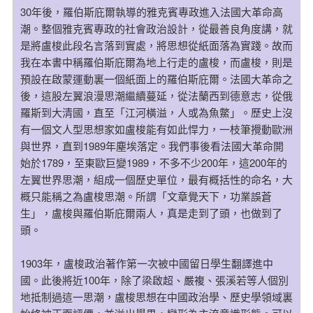
30年後，羅伯斯庇爾執導的雅克賓專政進入法國大革命高
潮。整個雅克賓專政的社會政治設計，從最善良角度講，就
是將盧梭此段名言落到實處，將思想從紙面落為實踐。故而
我在本書中稱羅伯斯庇爾為地上行走的盧梭，而盧梭，則是
預設在啟蒙運動裏一個紙面上的羅伯斯庇爾。法國大革命之
後，這股左翼浪漫思潮繼續蔓延，從法蘭西到德意志，從俄
羅斯到大清國，直至「江河橫溢，人或為魚鱉」。歷史上沒
有一個文人型思想家如盧梭能有如此悍力，一枝筆攪動歐洲
與世界，直到1989年塵埃落定。我們事後看法國大革命開
始於1789，至東歐巨變1989，不多不少200年，這200年的
左翼世界思潮，組成一個歷史單位，最有概括性的命名，大
概只能稱之為盧梭思潮。所謂「文章覺天下，功業誤蒼
生」，盧梭與羅伯斯庇爾兩人，真是走到了頭，也做到了
頭。
1903年，盧梭政治著作第一次被中國留日學生翻譯進中
國。此後將近100年，除了梁啟超、嚴複、張溪若等人個別
地抵制過這一思潮，盧梭思想在中國政治學、歷史學領域裏