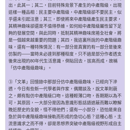
出，此其一；其二，目前特殊背景下產生的中產階級，出現
這樣一種品相：民主要中產階級，中產階級卻不要民主，似
乎還未引起注意；其三，即使將來中產階級產生民主要求，
其精神趣味卻還是不值得恭維。如何給中產階級屬性留下足
夠的發展空間，與此同時，抵制其精神趣味席捲全社會，將
是一個越來越重要的問題；其四，我這裏所說的中產階級趣
味，還有一種特殊情況：有一部分是真實的有一部分是後來
仿製的——當時未必達到那種程度，只不過是部分作者透支
後來出現的80年代生活意識，倒貼回去，拔高而成，故稱
「仿中產階級趣味」。
③「文革」回憶錄中那部分仿中產階級趣味，已經向下滲
透，今日有些新一代學者與作家，偶爾談及，說文革則藐
之，頗有點仿中產階級口吻。這種輕薄口吻，吾期期以為不
可，其原因，一大部分是因為意識形態話語遮蔽而難以瞭解
晚近歷史的全貌，怪不得他們；還有一小部分，恐怕是來自
急於與中產階級趣味接軌而形成的急切心態？這種心態，主
流意識求之而不得，卻是思想界突破中產階級視野形成自主