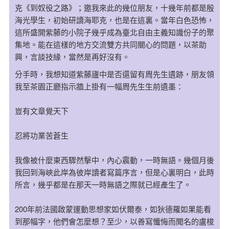
克《到奴役之路》；邀我來此的幾位朋友，十幾年前都是殷
海光學生，初始研讀海耶克，也是在這裏。當年白色恐怖，
這所盛開紫藤的小院子幾乎成為臺北自由主義知識份子的聚
集地。能在這樣的地方交流雙方共同關心的問題，以茶助
興，言談技緣，當然是再好沒有。
分手時，我想知道紫藤廬中是否還留有周先生遺跡，朋友領
我至茶園正廳指示牆上掛有一幅周先生生前遺墨：
豈有文章覺天下
忍將功業苦蒼生
我像被什麼東西驟然擊中，內心震動，一時無語。幾個月後
我回到海峽此岸為彼岸讀者寫篇序言，但是心裏明白，此時
所言，幾乎都是在那天一時無語之際就已經產生了。
200年前法國啟蒙運動思想家如伏爾泰，如狄德羅如果能看
到那幅字，他們會怎麼想？至少，以善寫懺悔而聞名的盧梭