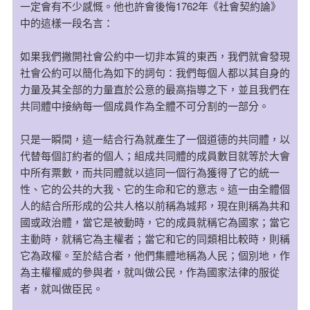
一定會有不少感慨。他也許會後悔1762年《社會契約論》
中的這樣一段名言：
如果我們撇開社會公約中一切非本質的東西，我們就會發現
社會公約可以簡化為如下的詞句：我們每個人都以其自身的
力量及其全部的力量直於公意的最高指導之下，並且我們在
共同體中接納每一個成員作為全體不可分割的一部分。
只是一瞬間，這一結合行為就產生了一個道德的共同體，以
代替每個訂約者的個人；組成共同體的成員數目就等於大會
中所有票數，而共同體就以這同一個行為獲得了它的統一
性、它的公共的大我、它的生命和它的意志。這一由全體個
人的結合所形成的公共人格以前稱為城邦，現在則稱為共和
國或政治體，當它是被動時，它的成員就稱它為國家；當它
主動時，就稱它為主權者；當它和它的同類相比較時，則稱
它為政權。至於結合者，他們集體地稱為人民；個別地，作
為主權權威的參與者，就叫做公民，作為國家法律的服從
者，就叫做臣民。