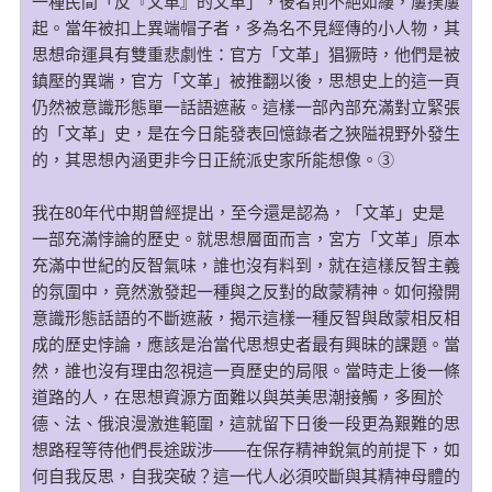
一種民間「反『文革』的文革」，後者則不絕如縷，屢撲屢
起。當年被扣上異端帽子者，多為名不見經傳的小人物，其
思想命運具有雙重悲劇性：官方「文革」猖獗時，他們是被
鎮壓的異端，官方「文革」被推翻以後，思想史上的這一頁
仍然被意識形態單一話語遮蔽。這樣一部內部充滿對立緊張
的「文革」史，是在今日能發表回憶錄者之狹隘視野外發生
的，其思想內涵更非今日正統派史家所能想像。③
我在80年代中期曾經提出，至今還是認為，「文革」史是
一部充滿悖論的歷史。就思想層面而言，宮方「文革」原本
充滿中世紀的反智氣味，誰也沒有料到，就在這樣反智主義
的氛圍中，竟然激發起一種與之反對的啟蒙精神。如何撥開
意識形態話語的不斷遮蔽，揭示這樣一種反智與啟蒙相反相
成的歷史悖論，應該是治當代思想史者最有興昧的課題。當
然，誰也沒有理由忽視這一頁歷史的局限。當時走上後一條
道路的人，在思想資源方面難以與英美思潮接觸，多囿於
德、法、俄浪漫激進範圍，這就留下日後一段更為艱難的思
想路程等待他們長途跋涉——在保存精神銳氣的前提下，如
何自我反思，自我突破？這一代人必須咬斷與其精神母體的