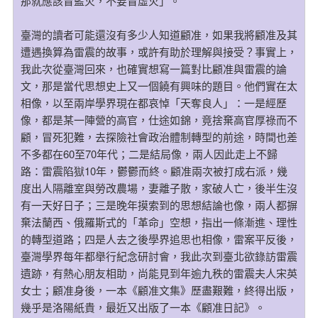
那就應該冒藍火，不要冒虛火」。
臺灣的讀者可能還沒有多少人知道顧准，如果我將顧准及其
遭遇換算為雷震的故事，或許有助於理解與接受？事實上，
我此次從臺灣回來，也確實想寫一篇對比顧准與雷震的論
文，那是當代思想史上又一個饒有興味的題目。他們實在太
相像，以至兩岸學界現在都哀悼「天奪良人」：一是經歷
像，都是某一陣營的高官，仕途如錦，竟捨棄高官厚祿而不
顧，冒死犯難，去探險社會政治體制轉型的前途，時間也差
不多都在60至70年代；二是結局像，兩人因此走上不歸
路：雷震陷獄10年，鬱鬱而終。顧准兩次被打成右派，幾
度出人隔離室與勞改農場，妻離子散，家破人亡，後半生沒
有一天好日子；三是晚年摸索到的思想結論也像，兩人都摒
棄法蘭西、俄羅斯式的「革命」空想，指出一條漸進、理性
的轉型道路；四是人去之後學界追思也相像，雷案平反後，
臺灣學界每年都舉行紀念研討會，我此次到臺北欲錄訪雷震
遺跡，有熱心朋友相助，尚能見到年逾九秩的雷震夫人宋英
女士；顧准身後，一本《顧准文集》歷盡艱難，終得出版，
幾乎是洛陽紙貴，最近又出版了一本《顧准日記》。