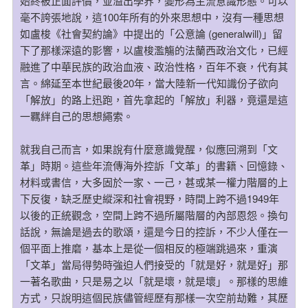
始終被正面評價，並溢出學界，變形為主流意識形態。可以
毫不誇張地說，這100年所有的外來思想中，沒有一種思想
如盧梭《社會契約論》中提出的「公意論 (generalwill)」留
下了那樣深遠的影響，以盧梭濫觴的法蘭西政治文化，已經
融進了中華民族的政治血液、政治性格，百年不衰，代有其
言。綿延至本世紀最後20年，當大陸新一代知識份子欲向
「解放」的路上迅跑，首先拿起的「解放」利器，竟還是這
一羈絆自己的思想繩索。
就我自己而言，如果說有什麼意識覺醒，似應回溯到「文
革」時期。這些年流傳海外控訴「文革」的書籍、回憶錄、
材料或書信，大多固於一家、一己，甚或某一權力階層的上
下反復，缺乏歷史縱深和社會視野，時間上跨不過1949年
以後的正統觀念，空間上跨不過所屬階層的內部恩怨。換句
話說，無論是過去的歌頌，還是今日的控訴，不少人僅在一
個平面上推磨，基本上是從一個相反的極端跳過來，重演
「文革」當局得勢時強迫人們接受的「就是好，就是好」那
一著名歌曲，只是易之以「就是壞，就是壞」。那樣的思維
方式，只說明這個民族儘管經歷有那樣一次空前劫難，其歷