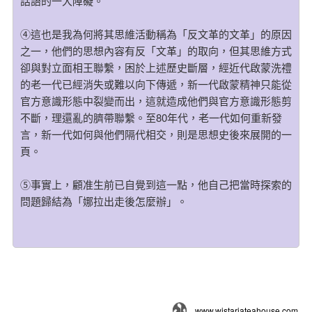
話語的一大障礙。
④這也是我為何將其思維活動稱為「反文革的文革」的原因
之一，他們的思想內容有反「文革」的取向，但其思維方式
卻與對立面相王聯繫，困於上述歷史斷層，經近代啟蒙洗禮
的老一代已經消失或難以向下傳遞，新一代啟蒙精神只能從
官方意識形態中裂變而出，這就造成他們與官方意識形態剪
不斷，理還亂的臍帶聯繫。至80年代，老一代如何重新發
言，新一代如何與他們隔代相交，則是思想史後來展開的一
頁。
⑤事實上，顧准生前已自覺到這一點，他自己把當時探索的
問題歸結為「娜拉出走後怎麼辦」。
www.wistariateahouse.com