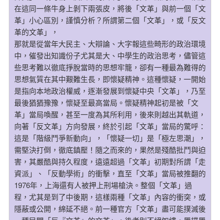
在這同一條牛身上剝下兩張皮，將後「文革」與前一個「文
革」小心區別，謹慎分析？所謂第二個「文革」，或「反文
革的文革」，
那就是從當年大民主、大辯論、大字報這些畸形的政治環境
中，催發出知識份子尤其是大、中學生的政治思考，儘管這
些思考難以徹底掙脫當時的思想牢籠，卻有一種最為難得的
思想氣質在其中艱難生長，即懷疑精神。這種懷疑，一開始
是指向本地政治權威，逐漸發展到懷疑中央「文革」，乃至
最後猶猶豫豫，懷疑至最高當局。懷疑精神起初是被「文
革」當局喚醒，甚至一度為其所利用，後來則越出其軌道，
向著「反文革」方向發展，終於引起「文革」當局的驚呼：
這是「階級鬥爭新動向」，「懷疑一切」是「極左思潮」，
需堅決打倒，徹底鎮壓！隨之而來的，果然是殘酷批鬥與迫
害，其嚴酷與持久程度，遠遠超過「文革」初期對所謂「走
資派」、「反動學術」的衝擊，直至「文革」當局被推翻的
1976年，上海還有人被押上刑場槍決。整個「文革」過
程，尤其是到了中後期，這樣兩種「文革」內容的衝突，或
隱蔽或公開，綿延不絕。前一種官方「文革」盡可能撲滅後