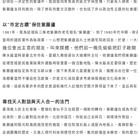
記得在一決定性的會議中，我說我向來負責的是文字與宣傳，只要有人絕食，我
紫藤廬支持的面向，除了原有的藝文活動外，也包括了非以政治性主題的社會運動
以“市定古蹟”保住紫藤廬
1981年，我為這個有三株老紫藤的老宅取名“紫藤廬”，到了1980年代中
當時的國民黨作為執政黨，一心想把紫藤廬這片土地跟宅院收回去，於是，一大
幾位會出主意的朋友，叫來媒體，他們前一晚先偷偷把釘子啟開
陳水扁當時是臺北市市長，夏鑄九教授是台大城鄉所主任，他建議我們把紫藤廬
這裡曾經是民進黨搞黨外運動時很重要一個活動地點，陳水扁肯定要保護。歷史
紫藤廬被指定為市定古跡以後，接下來馬英九當選臺北市長，龍應台出任第一任
海關署當然不懂這些怎麼做，於是文化局就要求考慮無償撥給文化局來用。
這樣，這座有著許多的歷史意涵和幾代人記憶的空間才算保留下來了，並且具有
尋找天人對話與天人合一的法門
臺灣進入民主社會後，整個社會似乎又在經歷一個新的轉向。紫藤廬在成為市定
出來的，是心靈對話出來的，比如你插花，你就自己去與花、與環境作對話。
紫藤廬的陽光和風透過茂密的植栽，散在院落石板上或屋內地板上，風移影動，
走過艱難的歷史，又進入現代科技與理性的文明，舊的創傷並未療愈，新的壓力