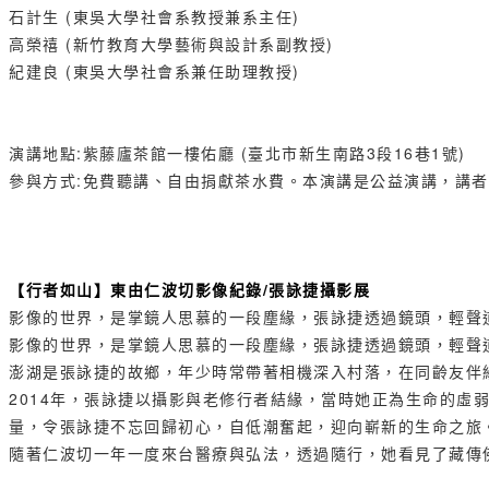
石計生 (東吳大學社會系教授兼系主任)
高榮禧 (新竹教育大學藝術與設計系副教授)
紀建良 (東吳大學社會系兼任助理教授)
演講地點:紫藤廬茶館一樓佑廳 (臺北市新生南路3段16巷1號)
參與方式:免費聽講、自由捐獻茶水費。本演講是公益演講，講者必須自
【行者如山】東由仁波切影像紀錄/張詠捷攝影展
影像的世界，是掌鏡人思慕的一段塵緣，張詠捷透過鏡頭，輕聲
影像的世界，是掌鏡人思慕的一段塵緣，張詠捷透過鏡頭，輕聲
澎湖是張詠捷的故鄉，年少時常帶著相機深入村落，在同齡友伴
2014年，張詠捷以攝影與老修行者結緣，當時她正為生命的
量，令張詠捷不忘回歸初心，自低潮奮起，迎向嶄新的生命之旅
隨著仁波切一年一度來台醫療與弘法，透過隨行，她看見了藏傳