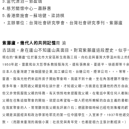
3.當代漂泊－郭盈靖
4.慈芳關懷中心－蕭靜惠
5.香港樂施會－蘇培健、梁詩棋
‧主辦單位：台灣社會研究學會、台灣社會研究季刊、紫藤廬
紫藤廬，幾代人的共同記憶
周 渝
古話說，身在廬山不知廬山真面目。對寫紫藤廬這段歷史，似乎
現在的“紫藤廬”位於臺北市大安區新生南路三段，向右走與臺灣大學溫州街上
1950年起，雷震和台大哲學系教授殷海光，還有張佛泉、夏道平、徐道鄰等十
日本人在臺灣建了幾個國營企業,如工礦公司、台糖公司、煙草公司。。。等等
雷震、殷海光他們來這所房子開始聚會時，我還不到十歲，坐在角落裡聽不懂他
很多年後，我問過父親當時在談什麼，才知道父親一方面是在宣講他的西方自由
但又非常佩服我父親的特務，有天悄悄地來提醒我父親，在電話中罵任何人都無
父親在召集這個聚會的開始，就提出希望每一個人把他所瞭解的自由主義的書都
在我家聚會的人，常常聽到我父親批評蔣介石；德國那個時候已經吃到集權的虧
父親是英國經濟和政治學家哈耶克的第一位中國學生、入室弟子，1937年他
默。（而跟來臺灣的兩個小黨：社民党與青年党，也都是極力主張計劃經濟。）