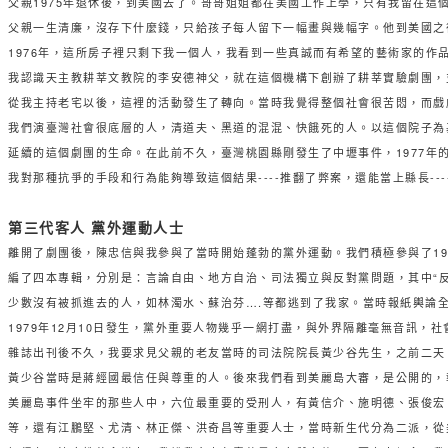
父親1975年退休後，到美國去了。哥哥姐姐都在美國工作上學，只有我留在
父親一生清廉，沒存下什麼錢，只給孩子每人留下一幅畫與幾幅字。他到美國之
1976年，這所房子裡只剩下我一個人，我看到一些真誠而有希望的藝術家的
我認識天主教耕莘文教院的李安德神父，就在這個機構下創辦了耕莘實驗劇團，
從我主持老宅以後，這裡的活動發生了轉向。當時我覺得整個社會很苦悶，而戲
我們演臺灣社會很底層的人，清道夫、黑道的混混、快餓死的人。以這個院子為
延續的這個劇團的生命。在此前不久，臺灣桃園縣剛發生了中壢事件，1977
我對那種抗爭的手段和行為能夠導致這個結果----推翻了弊案，還能當上縣長-
第三代客人 黨外運動人士
離開了劇團後，陳忠信與我參與了當時開始蓬勃的黨外運動。我們積極參與了1
編了四本專輯，分別是：言論自由、地方自治、司法獨立與反對黨問題，其中“反對
少數沒有被抓進去的人，如林濁水、蘇治芬….等都逃到了我家。當時報紙輿論
1979年12月10日發生，黨外重要人物幾乎一網打盡，與外界隔離毫無音
雜誌出刊後不久，我要求見父親的老友當時的司法院院長黃少谷先生，之前二天
黃少谷當時是蔣經國最信任與尊重的人。後來我們看到美麗島大審，是公開的，
美麗島事件坐牢的那些人中，六位最重要的受刑人，有黃信介、施明德、張俊宏
等，還有江鵬堅、尤清、林正傑、洪奇昌等重要人士，當時新生代分為二派，從