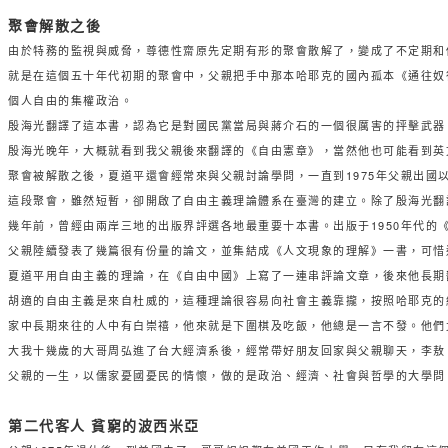
聚會解散之後
由於特務的監視與威脅，尊德性齋原先定期有形的聚會散解了，變成了不定期和
就是在這個五十年代初期的聚會中，父親把手中那本哈耶克的國內孤本《通往奴
個人自由的集權政治。
殷海光翻譯了這本書，認為它是對國民黨當局與蔣介石的一個很厲害的抨擊武器
殷海光晚年，大概就看到我父親後來翻譯的《自由憲章》，當然他也可能看到英
聚會被解散之後，夏道平還會經常來與父親討論學問，一直到1975年父親出國
這段聚會，雖然短暫，卻開啟了自由主義理論體系在臺灣的建立。除了殷海光翻
幾年前，曾經由兩岸三地的出版界評選各地最重要十本書。出版于1950年代
父親陸續發表了幾篇很有份量的論文，並集結成《人文現象的理解》一書，可惜
夏道平用自由主義的理論，在《自由中國》上寫了一連串評論文章，後來他長期
胡適的自由主義是來自杜威的，這種理論很容易向社會主義靠攏，按照哈耶克的
家中長期來往的人中有白崇禧，他來就是下圍棋及吃飯，他總是一言不發。他們
大我十幾歲的大哥周弘進了台大經濟系後，經常帶好朋友回家與父親聊天，李敖
父親的一生，以儒家憂國憂民的情懷，做的是政治、經濟、社會與哲學的大學問
第二代客人 貧窮的波西米亞