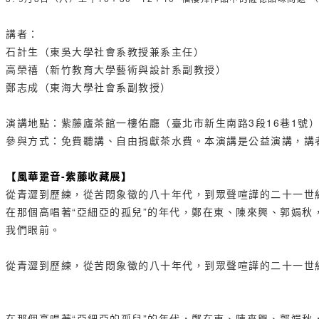
講者：
石計生（東吳大學社會系教授兼系主任）
高榮禧（新竹教育大學藝術與設計系副教授）
鄭志成（東海大學社會系副教授）
演講地點：紫藤廬茶館一樓佑廳（臺北市新生南路3段16巷1號
參與方式：免費聽講、自由捐獻茶水費。本演講是公益演講，講者必
【風華跫音-紫藤收藏展】
從青澀到歷練，從苦悶象徵的八十年代，到眾聲喧譁的二十一世
在那個高唱著“亞細亞的孤兒”的年代，鄭在東、陳來興、郭娟
我們眼前。
從青澀到歷練，從苦悶象徵的八十年代，到眾聲喧譁的二十一世
在那個高唱著“亞細亞的孤兒”的年代，鄭在東、陳來興、郭娟