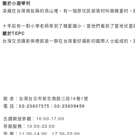
關於小提琴村
深藏在台灣南投縣的高山裡，有一個原住民部落村叫做親愛村。
十年前有一對小學老師來到了親愛國小，當他們看到了當地兒童
關於TEPC
台灣交流攝影俱樂部是一群在台灣愛好攝影的國際人士組成的，
館 舍：台灣台北市新生南路三段16巷1號
電 話：
02-23637375
｜
02-23639459
古蹟開放參觀：10:00-17:00
茶館服務：10:00-23:00
供 餐：11:30-14:00 17:30-20:00