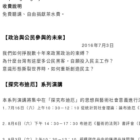
收費說明
免費聽講、自由捐獻茶水費。
【政治與公民參與的未來】
2016年7月3日
我們如何掙脫數十年來政黨政治的束縛？
為什麼台灣有這麼多公民黑客，自願投入民主工作？
意識形態撕裂世界時，如何重新創造民主？
【
探究布迪厄
】系列演講
本系列演講將集中在「探究布迪厄」的思想與藝術社會意義進行
1. 7月16日（六）上午10：30－12：10 從統計到社會理論：論布迪
2. 8月6日（六）下午 14：30－17：30 布迪厄《藝術的法則》書評會
3. 9月3日（六）上午10：30－12：10 福樓拜作品中的薩德品味問題 