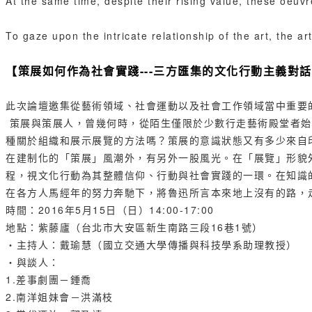
At the same time, despite their rising value, these oeuv
To gaze upon the intricate relationship of the art, the art
【策展如何作為社會實踐---三方匯集的文化​行動主義對
此次論壇邀集從藝術領域、社會運動以及社會工作領域當中重要
策展與策展人，曾幾何時，
從陌生僅限於少數行走藝術殿堂者始
種關於組織和展示展覽的方法嗎？
策展的意識狀態又有多少來自印
在建制化的「策展」風潮外，有另外一股風光。在「展覽」形貌
程，視文化行動為其整體信仰、行動與社會實踐的一環。
在知識
在各方人馬經年的努力奔馳下，將魯迅所言本來地上沒有的路，
時間：2016年5月15日（日）14:00-17:00
地點：紫藤廬（台北市大安區新生南路三段16巷1號）
‧主持人：戴瑜慧（國立交通大學傳播與科技學系助理教授）
‧與談人：
1.差事劇團－鍾喬
2.南洋姐妹會－洪滿枝