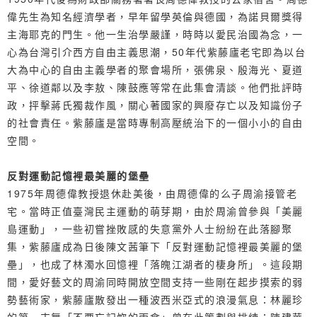
偉先生為知名經濟學者，早年留學英倫與德國，為諾貝爾獎得
主海耶克的門生。他一生治學嚴謹，時時以愛民治國為念，一
心為台灣引介西方自由主義思潮，50年代紫藤廬老宅即為以台
大為中心的自由主義學者的聚會場所，張佛泉、殷海光、夏道
平、徐道鄰以及李敖、陳鼓應等常在此集會清談。他們批評時
政，抨擊蔣氏獨裁作風，關心著國家的興廢存亡以及知識份子
的社會責任。紫藤廬是當時專制高壓統治下的一個小小的自由
空間。
反對運動記憶裡最美麗的堡壘
1975年周德偉教授退休赴美後，由周德偉的么子周渝接管老
宅。當時正值臺灣民主運動的萌芽期，由於周渝曾參與「美麗
島運動」，一些初嘗挫敗感的失意黨外人士紛紛在此落腳聚
集，紫藤廬成為日後陳文茜筆下「反對運動記憶裡最美麗的堡
壘」，也成了林濁水回憶裡「落魄江湖者的棲身所」。這段期
間，愛好藝文的周渝同時開放空間支持一些剛在起步摸索的弱
勢藝術家，紫藤廬散發出一種波西米亞式的浪漫氣息：林麗珍