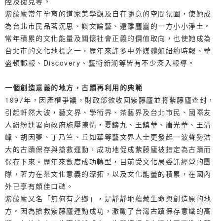
陸及捷克等。
紫藤廬常年孕育的道家美學觀及自在隨意的空間氛圍，使她成
為台北市民品茗沉思、談文論藝、遠離塵囂的一方小小淨土。
常年積累的文化能量及關懷社會正義的價值取向，也使她成為
台北市的文化地標之一，歷年來許多中外媒體如紐約時報、華
盛頓郵報、Discovery、藝術新潮等皆有不少深入報導。
一個創造意義的地方，古蹟再利用的典範
1997年，因產權爭議，財政部欲收回紫藤廬並將紫藤廬查封，
引起軒然大波，藝文界、學術界、茶藝界及台北市民、國際友
人紛紛連署向政府施壓陳情，夏鑄九、王鎮華、唐光華、王清
峰、胡因夢、丁乃竺、丘如華等藝文界人士更發起一波聲勢浩
大的古蹟保存與搶救運動，成功地促成紫藤廬被指定為古蹟而
保存下來。歷年來數度成功轉型，目前受文化局委託經營的團
隊，著力在茶文化意義的深拓，以及文化能量的積累，在國內
外已享有頗佳口碑。
紫藤廬又名「無何有之鄉」，是靜靜地蘊藏生命與創造原的地
方。因為搶救紫藤廬運動成功，激勵了台灣古蹟保存意識的高