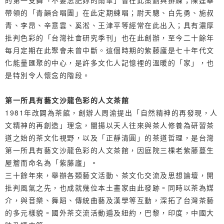
的第一支舞「不要忘記妳的雨傘」曾在此策劃與排練；陳建華
帶領的「青韻合唱團」在此定期練唱；尉天驄、白先勇、施叔
青、李昂、辛意雲、奚淞、王津平等經常在此出入；具有濃厚
批判色彩的「台灣社會研究季刊」也在此創辦，至今二十餘年
每月定期在此聚會未曾中斷。這個時期的紫藤廬是七十年代文
化能量匯聚的中心，是許多文化人記憶裡的溫暖的「家」，也
是特別令人懷念的階段。
第一所具有藝文沙龍色彩的人文茶館
1981年改闢為茶館，創辦人周渝提出「自然精神的再發現，人
文精神的再創造」理念，闡揚以天人往來與茶人修養為研習茶
道之始的茶文化視野，以及「正靜清圓」的茶道哲理，是台灣
第一所具有藝文沙龍色彩的人文茶館，因庭院三棵老紫藤蔓生
屋簷而命名為「紫藤廬」。
三十餘年來，舉辦各類藝文活動、茶文化交流及思想論壇，開
批判風氣之先，也成就幾位本土畫家由此發跡。同時以茶為媒
介，與音樂、舞蹈、傳統曲藝及漢學等互動，深拓了台灣茶藝
的多元樣貌。國外茶交流活動遍及紐約，巴黎，印度，中國大