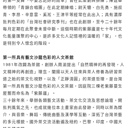
的第一支舞「不要忘記妳的雨傘」曾在此策劃與排練；陳建華
帶領的「青韻合唱團」在此定期練唱；尉天驄、白先勇、施叔
青、李昂、辛意雲、奚淞、王津平等經常在此出入；具有濃厚
批判色彩的「台灣社會研究季刊」也在此創辦，至今二十餘年
每月定期在此聚會未曾中斷。這個時期的紫藤廬是七十年代文
化能量匯聚的中心，是許多文化人記憶裡的溫暖的「家」，也
是特別令人懷念的階段。
第一所具有藝文沙龍色彩的人文茶館
1981年改闢為茶館，創辦人周渝提出「自然精神的再發現，人
文精神的再創造」理念，闡揚以天人往來與茶人修養為研習茶
道之始的茶文化視野，以及「正靜清圓」的茶道哲理，是台灣
第一所具有藝文沙龍色彩的人文茶館，因庭院三棵老紫藤蔓生
屋簷而命名為「紫藤廬」。
三十餘年來，舉辦各類藝文活動、茶文化交流及思想論壇，開
批判風氣之先，也成就幾位本土畫家由此發跡。同時以茶為媒
介，與音樂、舞蹈、傳統曲藝及漢學等互動，深拓了台灣茶藝
的多元樣貌。國外茶交流活動遍及紐約，巴黎，印度，中國大