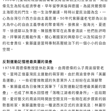
偉先生為知名經濟學者，早年留學英倫與德國，為諾貝爾獎得
主海耶克的門生。他一生治學嚴謹，時時以愛民治國為念，一
心為台灣引介西方自由主義思潮，50年代紫藤廬老宅即為以台
大為中心的自由主義學者的聚會場所，張佛泉、殷海光、夏道
平、徐道鄰以及李敖、陳鼓應等常在此集會清談。他們批評時
政，抨擊蔣氏獨裁作風，關心著國家的興廢存亡以及知識份子
的社會責任。紫藤廬是當時專制高壓統治下的一個小小的自由
空間。
反對運動記憶裡最美麗的堡壘
1975年周德偉教授退休赴美後，由周德偉的么子周渝接管老
宅。當時正值臺灣民主運動的萌芽期，由於周渝曾參與「美麗
島運動」，一些初嘗挫敗感的失意黨外人士紛紛在此落腳聚
集，紫藤廬成為日後陳文茜筆下「反對運動記憶裡最美麗的堡
壘」，也成了林濁水回憶裡「落魄江湖者的棲身所」。這段期
間，愛好藝文的周渝同時開放空間支持一些剛在起步摸索的弱
勢藝術家，紫藤廬散發出一種波西米亞式的浪漫氣息：林麗珍