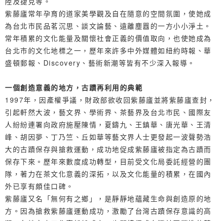
陸及捷克等。
紫藤廬常年孕育的道家美學觀及自在隨意的空間氛圍，使她成
為台北市民品茗沉思、談文論藝、遠離塵囂的一方小小淨土。
常年積累的文化能量及關懷社會正義的價值取向，也使她成為
台北市的文化地標之一，歷年來許多中外媒體如紐約時報、華
盛頓郵報、Discovery、藝術新潮等皆有不少深入報導。
一個創造意義的地方，古蹟再利用的典範
1997年，因產權爭議，財政部欲收回紫藤廬並將紫藤廬查封，
引起軒然大波，藝文界、學術界、茶藝界及台北市民、國際友
人紛紛連署向政府施壓陳情，夏鑄九、王鎮華、唐光華、王清
峰、胡因夢、丁乃竺、丘如華等藝文界人士更發起一波聲勢浩
大的古蹟保存與搶救運動，成功地促成紫藤廬被指定為古蹟而
保存下來。歷年來數度成功轉型，目前受文化局委託經營的團
隊，著力在茶文化意義的深拓，以及文化能量的積累，在國內
外已享有頗佳口碑。
紫藤廬又名「無何有之鄉」，是靜靜地蘊藏生命與創造原的地
方。因為搶救紫藤廬運動成功，激勵了台灣古蹟保存意識的高