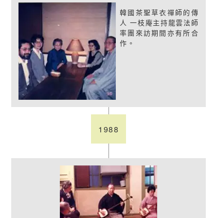
韓國茶聖草衣禪師的傳
人 一枝庵主持龍雲法師
率團來訪期間亦有所合
作。
1988