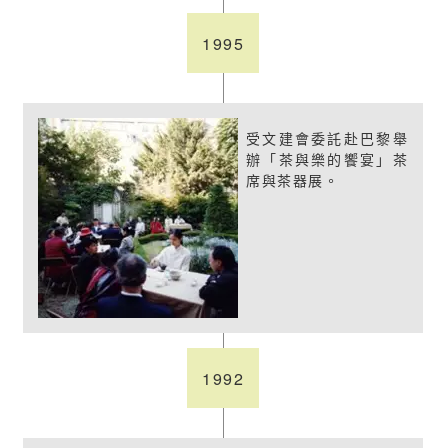
1995
受文建會委託赴巴黎舉
辦「茶與樂的饗宴」茶
席與茶器展。
1992