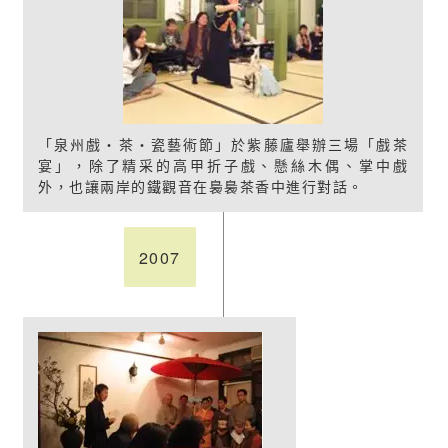
「泉州戲‧茶‧瓷藝術節」於紫藤廬舉辦三場「戲茶
宴」，除了精采的高甲折子戲、懸絲木偶、掌中戲
外，也讓兩岸的鐵觀音在裊裊茶香中進行對話。
2007