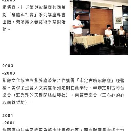
楊儒賓、何乏筆與紫藤廬共同策
劃「身體與社會」系列講座專書
出版，紫藤廬之春藝術季茶樂活
動。
2003
-2003
紫藤文化協會與紫藤廬茶館合作獲得「市定古蹟紫藤廬」經營
權。美學策進會人文講座系列定期在此舉行。舉辦定期古琴音
樂會（莊秀珍的天穆閣絲絃琴社）、南管音樂會（王心心的心
心南管樂坊）。
2001
-2001
紫藤廬由住宅區變更為都市計畫保存區。國有財產局完成土地