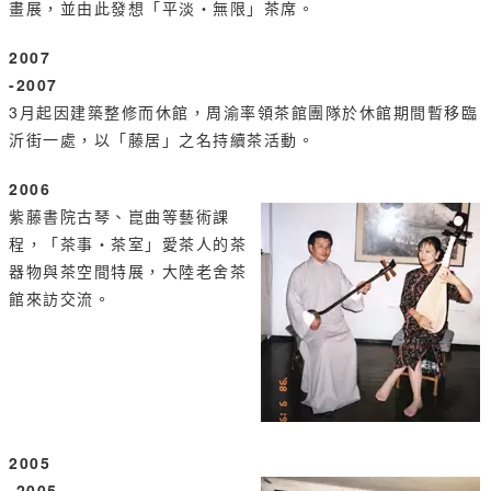
畫展，並由此發想「平淡‧無限」茶席。
2007
-2007
3月起因建築整修而休館，周渝率領茶館團隊於休館期間暫移臨
沂街一處，以「藤居」之名持續茶活動。
2006
紫藤書院古琴、崑曲等藝術課
程，「茶事‧茶室」愛茶人的茶
器物與茶空間特展，大陸老舍茶
館來訪交流。
2005
-2005