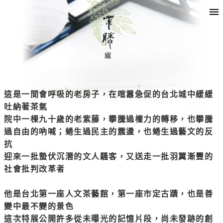
這是一間會呼吸的老房子，在喧囂急促的台北城中緩緩
吐納著茶氣
院中一棵九十歲的老紫藤，攀騰過權力的轉移，也攀騰
過自由的吶喊；蜷生過民主的震盪，也蜷生過藝文的反
抗
迎來一批蟄伏沉潛的文人騷客，又送走一批羽翼漸豐的
社會批判改革者
他是台北第一座人文茶藝館，第一座市定古蹟，也是善
變中最不變的景色
這次特展公開許多從未曝光的記憶片段，尚未發跡的創