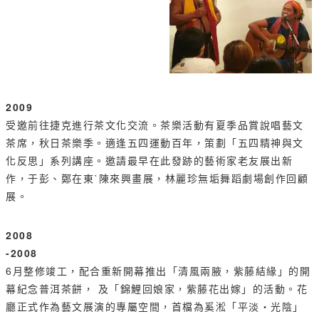
2009
受邀前往捷克進行茶文化交流。茶樂活動有夏季品賞說唱藝文
茶席，秋日茶樂季。適逢五四運動百年，策劃「五四精神與文
化反思」系列講座。邀請最早在此發跡的藝術家老友展出新
作，于彭、鄭在東ˋ陳來興畫展，林麗珍無垢舞蹈劇場創作回顧
展。
2008
-2008
6月整修竣工，配合重新開幕推出「清風兩腋，紫藤結緣」的開
幕紀念普洱茶餅， 及「錦鯉回娘家，紫藤花出嫁」的活動。花
廳正式作為藝文展演的專屬空間，首檔為奚淞「平淡‧光陰」