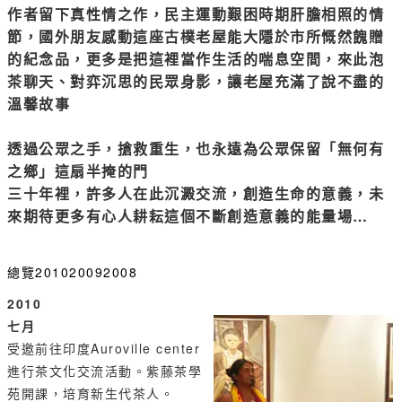
作者留下真性情之作，民主運動艱困時期肝膽相照的情
節，國外朋友感動這座古樸老屋能大隱於市所慨然餽贈
的紀念品，更多是把這裡當作生活的喘息空間，來此泡
茶聊天、對弈沉思的民眾身影，讓老屋充滿了說不盡的
溫馨故事
透過公眾之手，搶救重生，也永遠為公眾保留「無何有
之鄉」這扇半掩的門
三十年裡，許多人在此沉澱交流，創造生命的意義，未
來期待更多有心人耕耘這個不斷創造意義的能量場…
總覽
2010
2009
2008
2010
七月
受邀前往印度Auroville center
進行茶文化交流活動。紫藤茶學
苑開課，培育新生代茶人。