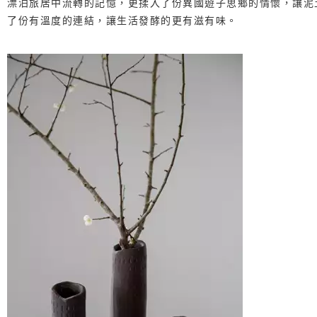
漂泊旅居中流轉的記憶，更揉入了份異國遊子思鄉的情懷，讓泥
了份有溫度的連結，讓生活發酵的更有滋有味。