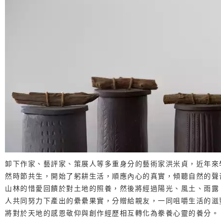
卸下作家、藝評家、策展人等多重身分的藝術家洪米貞，近年來
然時節共生，開始了躬耕生活，順應內心的真實，傾聽自然的聲
山林的惜愛回饋於對土地的照養，然後將經過陽光、風土、雨露
人共同努力下產出的纍纍果實，分贈給親友，一同咀嚼生活的滋
將對於天地的感恩敬仰與創作經歷相互轉化為豢養心靈的養分。