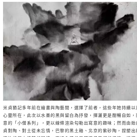
米貞猶記多年前在繪畫與陶藝間，選擇了前者，這些年她持續以
心靈所在，此次以水墨的黑與留白為抒發，揮灑更是酣暢自如，
意的「小僧系列」，更以線條渲染勾勒出寫意的趣味；然而由始
貞對陶、對土從未忘情，巴黎的黑土釉、北京的紫砂陶，捏塑出