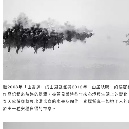
繼2008年「山雲遊」的山嵐氲氤與2012年「山居秋暝」的濃密
作品記錄來時路的點滴，宛若見證這些年來心境與生活上的變化：
春天紫藤廬將展出洪米貞的水墨及陶作，素樸質真一如她予人的
發出一種安穩自得的禪意。