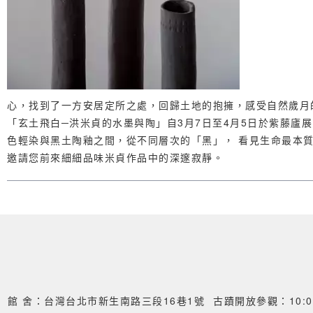
心，找到了一方安居定所之處，回歸土地的抱擁，感受自然歲月
「玄土飛白─洪米貞的水墨與陶」自3月7日至4月5日於紫藤廬
色輕染與黑土陶釉之間，從不同層次的「黑」， 看見生命最本
邀請您前來細細品味米貞作品中的深邃寂靜。
館 舍：台灣台北市新生南路三段16巷1號
古蹟開放參觀：10:00