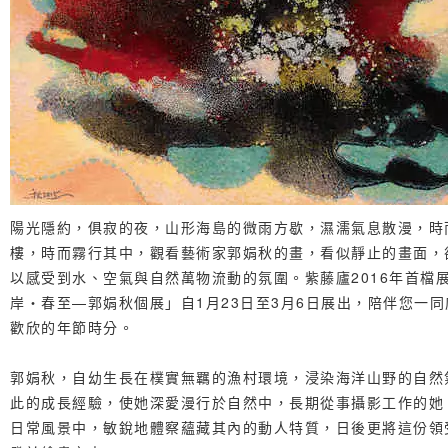
陽光隱約，俱寂的夜，山形海島的微雨方歇，濕濡氣息散漫，時
樓，時而霧行其中，觀看藝術家郭娟秋的畫，看似靜止的畫面，
以感受到水、空氣與自然萬物流動的氛圍。紫藤廬2016年首檔
岸‧春至—郭娟秋個展」自1月23日至3月6日展出，陪伴您一
歡欣的年節時分。
郭娟秋，自幼生長在樸實無羈的漁村環境，浸染海洋山野的自然
此的成長經驗，使她深愛漫行於自然中，長期從事攝影工作的她
日常風景中，敏銳地體察蘊藏其內的動人特質，日後更將這份領