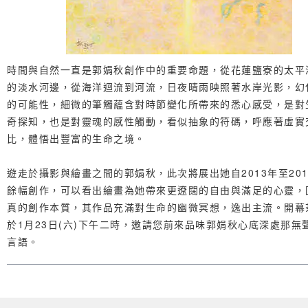
時間與自然一直是郭娟秋創作中的重要命題，從花蓮鹽寮的太平
的淡水河邊，從海洋迴流到河流，日夜晴雨映照著水岸光影，幻
的可能性，細微的筆觸蘊含對時節變化所帶來的悉心感受，是對
奇探知，也是對靈魂的感性觸動，看似抽象的符碼，呼應著虛實
比，體悟出豐富的生命之境。
遊走於攝影與繪畫之間的郭娟秋，此次將展出她自2013年至201
餘幅創作，可以看出繪畫為她帶來更遼闊的自由與滿足的心靈，
真的創作本質，其作品充滿對生命的幽微冥想，逸出主流。開幕
於1月23日(六)下午二時，邀請您前來品味郭娟秋心底深處那無
言語。