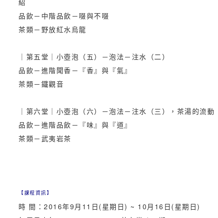
紹
品飲－中階品飲－啜與不啜
茶類－野放紅水烏龍
｜第五堂｜小壺泡（五）－泡法－注水（二）
品飲－進階聞香－『香』與『氣』
茶類－鐵觀音
｜第六堂｜小壺泡（六）－泡法－注水（三），茶湯的流動
品飲－進階品飲－『味』與『道』
茶類－武夷岩茶
【課程資訊】
時 間：2016年9月11日(星期日) ~ 10月16日(星期日)