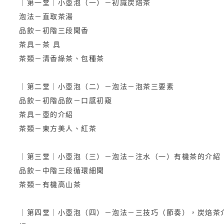
｜第一堂｜小壺泡（一）－初識炭焙茶
泡法－直取茶湯
品飲－初階三段聞香
茶具－茶 具
茶類－清香綠茶、包種茶
｜第二堂｜小壺泡（二）－泡法－泡茶三要素
品飲－初階品飲－口感初窺
茶具－壺的介紹
茶類－東方美人、紅茶
｜第三堂｜小壺泡（三）－泡法－注水（一）有機茶的介紹
品飲－中階三段循環細聞
茶類－有機高山茶
｜第四堂｜小壺泡（四）－泡法－三技巧（節奏），炭焙茶