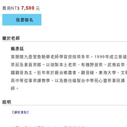
7,500
費用
NT$
元
我要報名
關於老師
賴彥廷
曾跟隨九壺堂詹勳華老師學習炭焙茶多年，1999年成立晉
茶莊及素直茶館。以焙製本土老茶、有機野放茶，武夷岩茶
鐵觀音為主。近年來於鹿谷鄉農會、觀音線、東海大學、文
高中等從事茶課教學，以及擔任福智台中學苑心靈茶事班講
師。
說明
【課程重點】