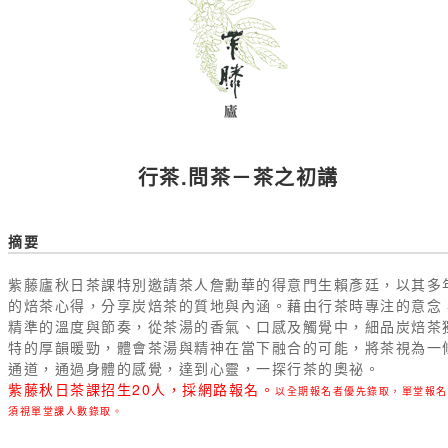
行茶.問茶－茶之初講
摘要
紫藤廬秋日茶課特別邀請茶人詹勳華的得意門生賴彥廷，以其多
的焙茶心得，分享炭焙茶的質地與內涵。藉由行茶時專注的意念
精準的溫度與節奏，從茶湯的香氣、口感及觸覺中，細品炭焙茶
特的厚韻暖勁，體會茶湯與精神在當下融合的可能，將茶視為一
通道，通過身體的感覺，達到心靈，一探行茶的奧祕。
紫藤秋日茶課招生20人，採網路報名。
以全期報名者優先錄取，單堂報名
須視單堂課人數錄取。