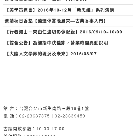
【美學策進會】2016年10-12月「新思維」系列演講
紫藤秋日香塾【蘭煙停雲晚風來—古典香事入門】
【行者如山－東由仁波切影像紀錄】2016/09/10~10/09
【館舍公告】為迎接中秋佳節，營業時間異動說明
【大陸人文學界的現況及未來】2016/08/07
館 舍：台灣台北市新生南路三段16巷1號
電 話：
02-23637375
｜
02-23639459
古蹟開放參觀：10:00-17:00