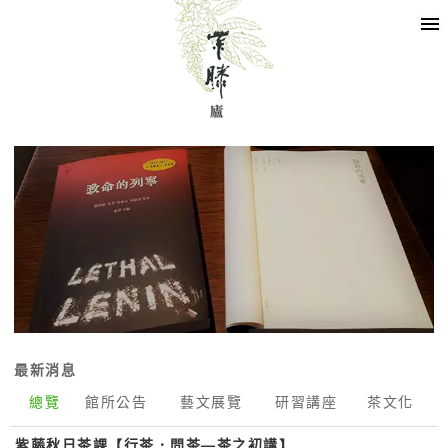
最新消息
總覽
館所公告
藝文展覽
研習講座
茶文化
紫藤秋日茶課【行茶．問茶—茶之初講】