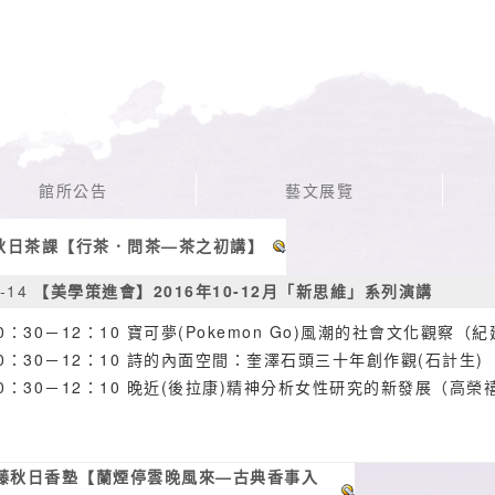
館所公告
藝文展覽
秋日茶課【行茶．問茶—茶之初講】
-14
【美學策進會】2016年10-12月「新思維」系列演講
0：30－12：10 寶可夢(Pokemon Go)風潮的社會文化觀察（
0：30－12：10 詩的內面空間：奎澤石頭三十年創作觀(石計生)
10：30－12：10 晚近(後拉康)精神分析女性研究的新發展（高榮
藤秋日香塾【蘭煙停雲晚風來—古典香事入