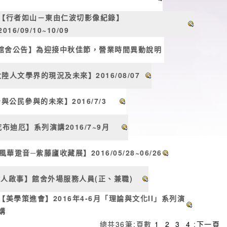
】
【行者如山－東由仁波切影像紀錄】
2016/09/10~10/09
館舍公告】為迎接中秋佳節，營業時間異動說明
陸人文學界的現況及未來】2016/08/07
與公民參與的未來】2016/7/3
布迪厄】系列演講2016/7~9月
風華跫音─紫藤廬收藏展】2016/05/28~06/26
人啟事】館舍外場服務人員(正、兼職)
【美學策進會】2016年4-6月「理論與文化II」系列演
講
總共
36
筆
:
頁數
1
2
3
4
:
下一頁