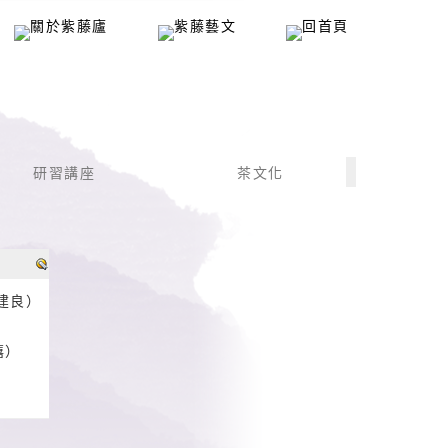
研習講座
茶文化
紀建良）
禧）