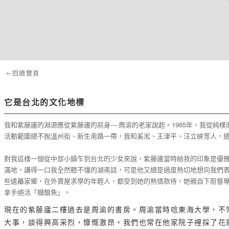
↼回總覽頁
它是台北的文化地標
我和紫藤廬的淵源應從紫藤廬的前身----周渝的老家說起。1965年，我
活動範圍總不脫溫州街、新生南路一帶，我和奚淞、王津平、汪立峽等人，
對我這樣一個從中部小鎮乍到台北的少女來說，紫藤廬當時給我的印象是優
滿地，講得一口我全然聽不懂的湖南話，可是他又總是過度熱切地想向我們
些遠離家鄉，在外賃屋求學的年輕人，都受到她的熱情款待，她親自下廚督
拿手絕活「糖醋魚」。
現在的紫藤廬二樓過去是周渝的書房。周渝當時唸東海大學，不
大事，談得興高采烈，慷慨激昂。我們也常在他家院子裡採了花