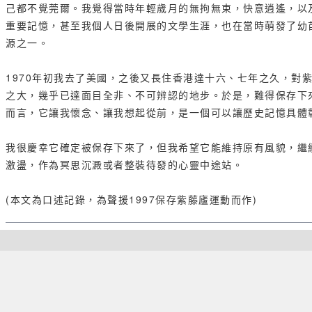
己都不覺莞爾。我覺得當時年輕歲月的無拘無束，快意逍遙，以
重要記憶，甚至我個人日後開展的文學生涯，也在當時萌發了幼
源之一。
1970年初我去了美國，之後又長住香港達十六、七年之久，對
之大，幾乎已達面目全非、不可辨認的地步。於是，難得保存下
而言，它讓我懷念、讓我想起從前，是一個可以讓歷史記憶具體
我很慶幸它確定被保存下來了，但我希望它能維持原有風貌，繼
激盪，作為冥思沉澱或者整裝待發的心靈中途站。
(本文為口述記錄，為聲援1997保存紫藤廬運動而作)