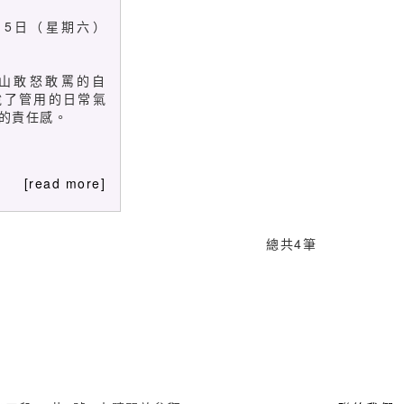
月15日（星期六）
山敢怒敢罵的自
說了管用的日常氣
的責任感。
[read more]
總共
4
筆