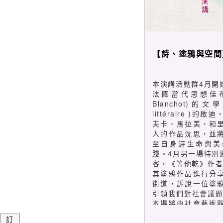
【詩、塗鴉與空間
本演講活動群4月開
法國當代思想佳布朗
Blanchot)的文學
littéraire )
夫卡、馬拉美、和
人的作品沈思，並
至自身詩生命與美
踐。4月另一場特別
客，《等他乾》作者Ca
其塗鴉作品進行分
街道，訴說一位塗
引領我們對社會議題
本場將由社會藝術
主持與評論。6月份
訂