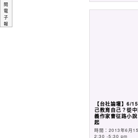
對於愛爾蘭大詩人葉慈(W
閱
詩作解析，拆解創
電
成就。
子
報
【台社論壇】6/15
己教育自己？從中
義作家曹征路小說
起
時間：2013年6月
2:30 -5:30 pm