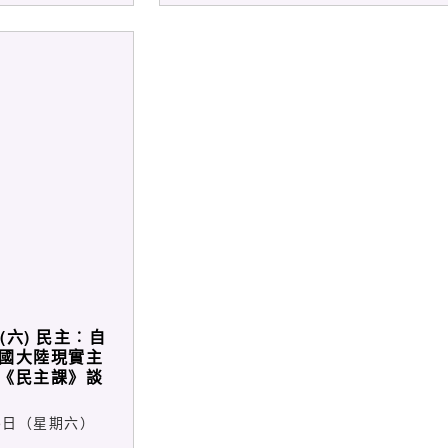
.B. Yeats的
長，使該刊物成為1990年代中後期中
造力之奧秘與文學
國大陸思想文化界論辯的重要園地。
(六) 民主︰自
國大陸現實主
《民主課》談
15日（星期六）