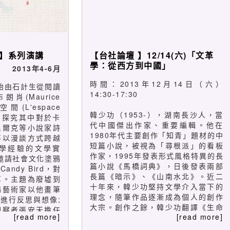
】系列演講
【台社論壇 】12/14(六)「文革
學：從西方到中國」
2013年4-6月
時間：2013年12月14日（六）
始由石計生從閱讀
14:30-17:30
肖(Maurice
空間(L'espace
韓少功（1953-），湖南長沙人，當
的啟迪，探究其中對於卡
代中國傑出作家、重要編輯。他在
里爾克等小說家詩
1980年代主要創作「知青」題材的中
將以漫談方式跨越
短篇小說，被視為「尋根派」的看板
學經驗的文學實
作家，1995年發表形式風格特異的長
邀請社會文化塗鴉
篇小說《馬橋詞典》，日後發表兩部
ndy Bird，對
長篇《暗示》、《山南水北》。近二
享。主題為廢墟到
十年來，韓少功堅持文學介入當下的
鴉藝術家以他畫筆
理念，隨筆作品逐漸成為個人的創作
進行反思與想像;
大宗。創作之餘，韓少功翻譯《生命
觀察者張安天擔任
[read more]
[read more]
中不能承受的輕》、《惶然錄》等作
則是高榮禧的通過
品，亦曾擔任海南《天涯》雜誌社