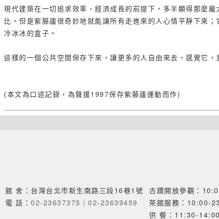
現代建築在一切追求效率、經濟成長的前提下，多半顯得那麼龐
比。但是紫藤廬很奇妙地就能讓所有走進來的人心情平靜下來；
冷冰冰的盒子。
這樣的一個公共空間保存下來，讓更多的人自由來去，感覺它，
(本文為口述記錄，為聲援1997保存紫藤廬運動而作)
館 舍：台灣台北市新生南路三段16巷1號
古蹟開放參觀：10:00
電 話：
02-23637375
｜
02-23639459
茶館服務：10:00-23
供 餐：11:30-14:00