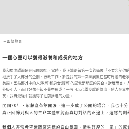
↼回總覽頁
一個心靈可以獲得滋養和成長的地方
我和周渝認識是在民國66年。當時，我正籌劃著第一次的舞展「不要忘記你
地接手了大部分的企劃、行政工作，於是我的第一次舞展就在當時周渝的老家---
美麗。因為那其中的人(軟體)和房舍(硬體)的感覺是那麼的契合。對我而言
外吸引人，而且好像不知不覺中形成了一股可以心靈交感的氣流，使人在其
友，我自覺從中就獲得了往前推進的力量。
民國70年，紫藤廬茶館開張，進一步成了公開的場合，我也十
真正回歸到與人的生命本體單純而真切對話的正途上，這樣的創
我個人非常希望紫藤廬這樣的自由氛圍、情味醇厚的「家」的感