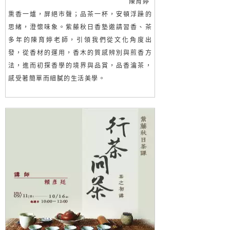
陳育婷
熏香一爐，屏絕市聲；品茶一杯，安頓浮躁的
思緒，澄懷味象。紫藤秋日香塾邀請習香、茶
多年的陳育婷老師，引領我們從文化角度出
發，從香材的運用，香木的質感辨別與煎香方
法，進而初探香學的境界與品賞，品香瀹茶，
感受著簡單而細膩的生活美學。