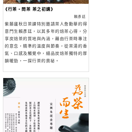
《行茶‧問茶 茶之初講》
賴彥廷
紫藤廬秋日茶課特別邀請茶人詹勳華的得
意門生賴彥廷，以其多年的焙茶心得，分
享炭焙茶的質地與內涵，藉由行茶時專注
的意念，精準的溫度與節奏，從茶湯的香
氣、口感及觸覺中，細品炭焙茶獨特的厚
韻暖勁，一探行茶的奧祕。