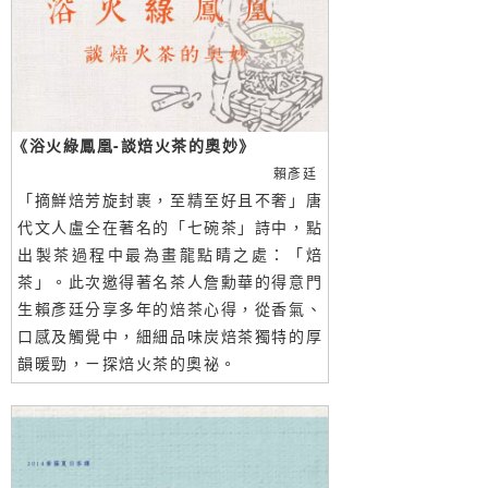
《浴火綠鳳凰-談焙火茶的奧妙》
賴彥廷
「摘鮮焙芳旋封裹，至精至好且不奢」唐
代文人盧仝在著名的「七碗茶」詩中，點
出製茶過程中最為畫龍點睛之處：「焙
茶」。此次邀得著名茶人詹勳華的得意門
生賴彥廷分享多年的焙茶心得，從香氣、
口感及觸覺中，細細品味炭焙茶獨特的厚
韻暖勁，ㄧ探焙火茶的奧祕。