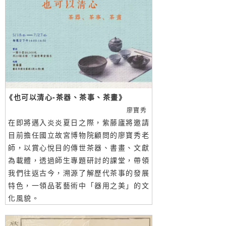
《也可以清心-茶器、茶事、茶畫》
廖寶秀
在即將邁入炎炎夏日之際，紫藤廬將邀請
目前擔任國立故宮博物院顧問的廖寶秀老
師，以賞心悅目的傳世茶器、書畫、文獻
為載體，透過師生專題研討的課堂，帶領
我們往返古今，溯源了解歷代茶事的發展
特色，一領品茗藝術中「器用之美」的文
化風貌。