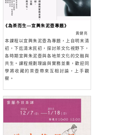
《為茶而生—宜興朱泥壺專題》
黃健亮
本課程以宜興朱泥壺為專題，上自明末清
初，下迄清末民初，探討茶文化視野下，
各時期宜興朱泥壺與各地茶文化的交融與
共生。課程規劃理論與實務並重，歡迎同
學將收藏的茶壺帶來互相討論，上手觀
察。