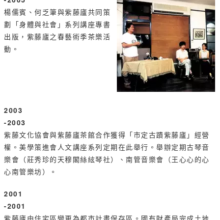
楊儒賓、何乏筆與紫藤廬共同策
劃「身體與社會」系列講座專書
出版，紫藤廬之春藝術季茶樂活
動。
2003
-2003
紫藤文化協會與紫藤廬茶館合作獲得「市定古蹟紫藤廬」經營
權。美學策進會人文講座系列定期在此舉行。舉辦定期古琴音
樂會（莊秀珍的天穆閣絲絃琴社）、南管音樂會（王心心的心
心南管樂坊）。
2001
-2001
紫藤廬由住宅區變更為都市計畫保存區。國有財產局完成土地