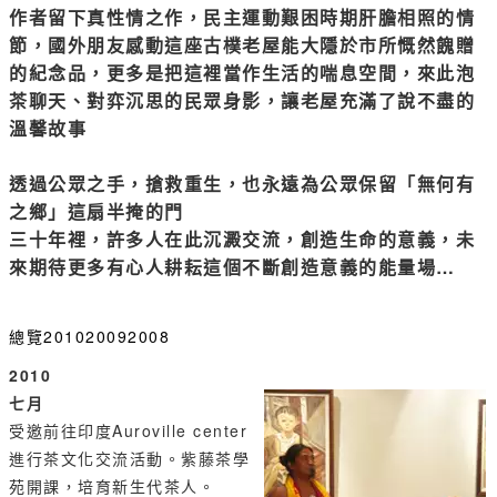
作者留下真性情之作，民主運動艱困時期肝膽相照的情
節，國外朋友感動這座古樸老屋能大隱於市所慨然餽贈
的紀念品，更多是把這裡當作生活的喘息空間，來此泡
茶聊天、對弈沉思的民眾身影，讓老屋充滿了說不盡的
溫馨故事
透過公眾之手，搶救重生，也永遠為公眾保留「無何有
之鄉」這扇半掩的門
三十年裡，許多人在此沉澱交流，創造生命的意義，未
來期待更多有心人耕耘這個不斷創造意義的能量場…
總覽
2010
2009
2008
2010
七月
受邀前往印度Auroville center
進行茶文化交流活動。紫藤茶學
苑開課，培育新生代茶人。