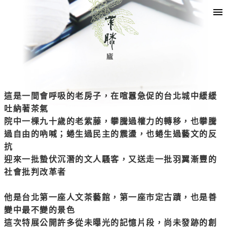
這是一間會呼吸的老房子，在喧囂急促的台北城中緩緩
吐納著茶氣
院中一棵九十歲的老紫藤，攀騰過權力的轉移，也攀騰
過自由的吶喊；蜷生過民主的震盪，也蜷生過藝文的反
抗
迎來一批蟄伏沉潛的文人騷客，又送走一批羽翼漸豐的
社會批判改革者
他是台北第一座人文茶藝館，第一座市定古蹟，也是善
變中最不變的景色
這次特展公開許多從未曝光的記憶片段，尚未發跡的創