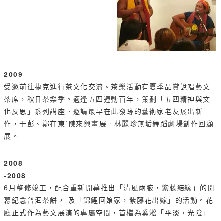
2009
受邀前往捷克進行茶文化交流。茶樂活動有夏季品賞說唱藝文
茶席，秋日茶樂季。適逢五四運動百年，策劃「五四精神與文
化反思」系列講座。邀請最早在此發跡的藝術家老友展出新
作，于彭、鄭在東ˋ陳來興畫展，林麗珍無垢舞蹈劇場創作回顧
展。
2008
-2008
6月整修竣工，配合重新開幕推出「清風兩腋，紫藤結緣」的開
幕紀念普洱茶餅， 及「錦鯉回娘家，紫藤花出嫁」的活動。花
廳正式作為藝文展演的專屬空間，首檔為奚淞「平淡‧光陰」