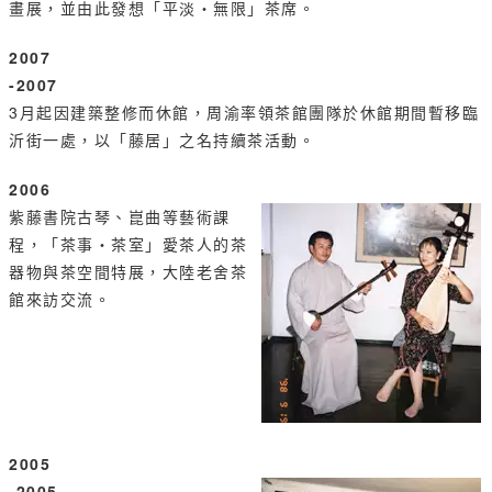
畫展，並由此發想「平淡‧無限」茶席。
2007
-2007
3月起因建築整修而休館，周渝率領茶館團隊於休館期間暫移臨
沂街一處，以「藤居」之名持續茶活動。
2006
紫藤書院古琴、崑曲等藝術課
程，「茶事‧茶室」愛茶人的茶
器物與茶空間特展，大陸老舍茶
館來訪交流。
2005
-2005