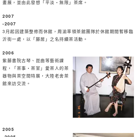
畫展，並由此發想「平淡‧無限」茶席。
2007
-2007
3月起因建築整修而休館，周渝率領茶館團隊於休館期間暫移臨
沂街一處，以「藤居」之名持續茶活動。
2006
紫藤書院古琴、崑曲等藝術課
程，「茶事‧茶室」愛茶人的茶
器物與茶空間特展，大陸老舍茶
館來訪交流。
2005
-2005