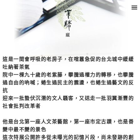
這是一間會呼吸的老房子，在喧囂急促的台北城中緩緩
吐納著茶氣
院中一棵九十歲的老紫藤，攀騰過權力的轉移，也攀騰
過自由的吶喊；蜷生過民主的震盪，也蜷生過藝文的反
抗
迎來一批蟄伏沉潛的文人騷客，又送走一批羽翼漸豐的
社會批判改革者
他是台北第一座人文茶藝館，第一座市定古蹟，也是善
變中最不變的景色
這次特展公開許多從未曝光的記憶片段，尚未發跡的創