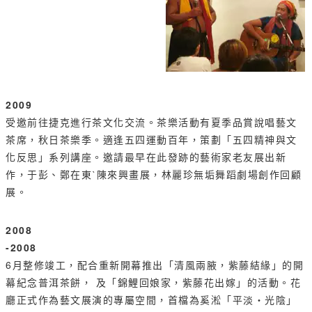
2009
受邀前往捷克進行茶文化交流。茶樂活動有夏季品賞說唱藝文
茶席，秋日茶樂季。適逢五四運動百年，策劃「五四精神與文
化反思」系列講座。邀請最早在此發跡的藝術家老友展出新
作，于彭、鄭在東ˋ陳來興畫展，林麗珍無垢舞蹈劇場創作回顧
展。
2008
-2008
6月整修竣工，配合重新開幕推出「清風兩腋，紫藤結緣」的開
幕紀念普洱茶餅， 及「錦鯉回娘家，紫藤花出嫁」的活動。花
廳正式作為藝文展演的專屬空間，首檔為奚淞「平淡‧光陰」