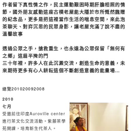
作者留下真性情之作，民主運動艱困時期肝膽相照的情
節，國外朋友感動這座古樸老屋能大隱於市所慨然餽贈
的紀念品，更多是把這裡當作生活的喘息空間，來此泡
茶聊天、對弈沉思的民眾身影，讓老屋充滿了說不盡的
溫馨故事
透過公眾之手，搶救重生，也永遠為公眾保留「無何有
之鄉」這扇半掩的門
三十年裡，許多人在此沉澱交流，創造生命的意義，未
來期待更多有心人耕耘這個不斷創造意義的能量場…
總覽
2010
2009
2008
2010
七月
受邀前往印度Auroville center
進行茶文化交流活動。紫藤茶學
苑開課，培育新生代茶人。