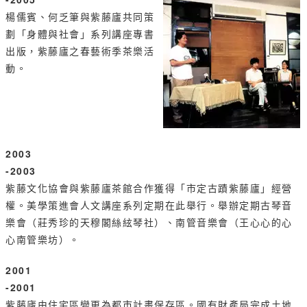
楊儒賓、何乏筆與紫藤廬共同策
劃「身體與社會」系列講座專書
出版，紫藤廬之春藝術季茶樂活
動。
2003
-2003
紫藤文化協會與紫藤廬茶館合作獲得「市定古蹟紫藤廬」經營
權。美學策進會人文講座系列定期在此舉行。舉辦定期古琴音
樂會（莊秀珍的天穆閣絲絃琴社）、南管音樂會（王心心的心
心南管樂坊）。
2001
-2001
紫藤廬由住宅區變更為都市計畫保存區。國有財產局完成土地