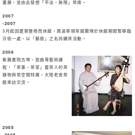
畫展，並由此發想「平淡‧無限」茶席。
2007
-2007
3月起因建築整修而休館，周渝率領茶館團隊於休館期間暫移臨
沂街一處，以「藤居」之名持續茶活動。
2006
紫藤書院古琴、崑曲等藝術課
程，「茶事‧茶室」愛茶人的茶
器物與茶空間特展，大陸老舍茶
館來訪交流。
2005
-2005