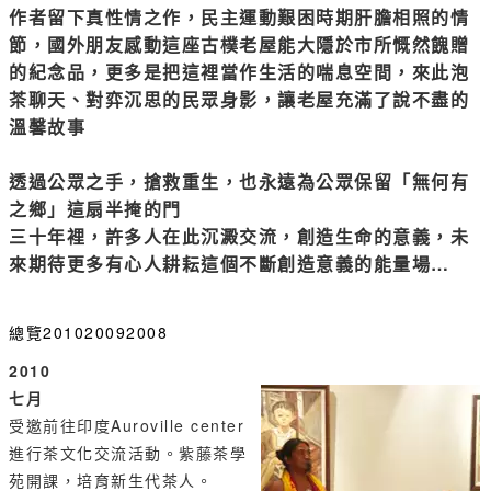
作者留下真性情之作，民主運動艱困時期肝膽相照的情
節，國外朋友感動這座古樸老屋能大隱於市所慨然餽贈
的紀念品，更多是把這裡當作生活的喘息空間，來此泡
茶聊天、對弈沉思的民眾身影，讓老屋充滿了說不盡的
溫馨故事
透過公眾之手，搶救重生，也永遠為公眾保留「無何有
之鄉」這扇半掩的門
三十年裡，許多人在此沉澱交流，創造生命的意義，未
來期待更多有心人耕耘這個不斷創造意義的能量場…
總覽
2010
2009
2008
2010
七月
受邀前往印度Auroville center
進行茶文化交流活動。紫藤茶學
苑開課，培育新生代茶人。