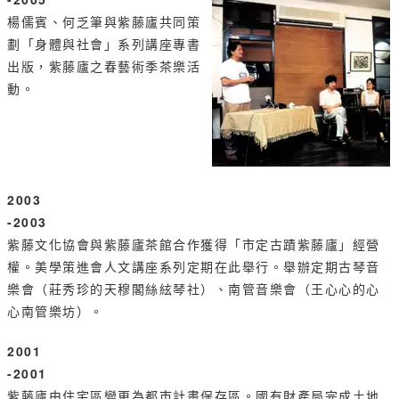
楊儒賓、何乏筆與紫藤廬共同策
劃「身體與社會」系列講座專書
出版，紫藤廬之春藝術季茶樂活
動。
2003
-2003
紫藤文化協會與紫藤廬茶館合作獲得「市定古蹟紫藤廬」經營
權。美學策進會人文講座系列定期在此舉行。舉辦定期古琴音
樂會（莊秀珍的天穆閣絲絃琴社）、南管音樂會（王心心的心
心南管樂坊）。
2001
-2001
紫藤廬由住宅區變更為都市計畫保存區。國有財產局完成土地