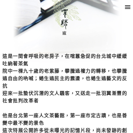
這是一間會呼吸的老房子，在喧囂急促的台北城中緩緩
吐納著茶氣
院中一棵九十歲的老紫藤，攀騰過權力的轉移，也攀騰
過自由的吶喊；蜷生過民主的震盪，也蜷生過藝文的反
抗
迎來一批蟄伏沉潛的文人騷客，又送走一批羽翼漸豐的
社會批判改革者
他是台北第一座人文茶藝館，第一座市定古蹟，也是善
變中最不變的景色
這次特展公開許多從未曝光的記憶片段，尚未發跡的創