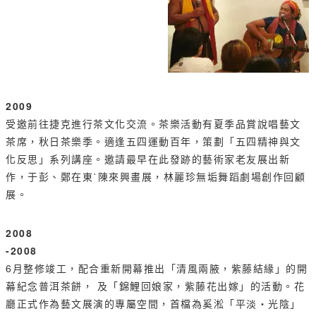
2009
受邀前往捷克進行茶文化交流。茶樂活動有夏季品賞說唱藝文
茶席，秋日茶樂季。適逢五四運動百年，策劃「五四精神與文
化反思」系列講座。邀請最早在此發跡的藝術家老友展出新
作，于彭、鄭在東ˋ陳來興畫展，林麗珍無垢舞蹈劇場創作回顧
展。
2008
-2008
6月整修竣工，配合重新開幕推出「清風兩腋，紫藤結緣」的開
幕紀念普洱茶餅， 及「錦鯉回娘家，紫藤花出嫁」的活動。花
廳正式作為藝文展演的專屬空間，首檔為奚淞「平淡‧光陰」