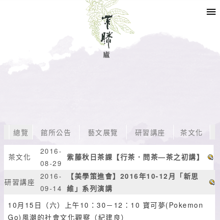
總覽
館所公告
藝文展覽
研習講座
茶文化
2016-
茶文化
紫藤秋日茶課【行茶．問茶—茶之初講】
08-29
2016-
【美學策進會】2016年10-12月「新思
研習講座
09-14
維」系列演講
10月15日（六）上午10：30－12：10 寶可夢(Pokemon
Go)風潮的社會文化觀察（紀建良）