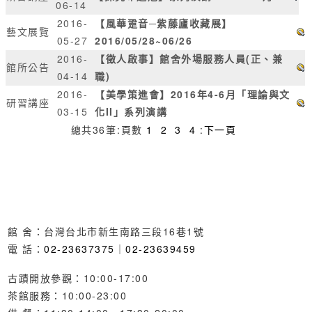
06-14
2016-
【風華跫音─紫藤廬收藏展】
藝文展覽
05-27
2016/05/28~06/26
2016-
【徵人啟事】館舍外場服務人員(正、兼
館所公告
04-14
職)
2016-
【美學策進會】2016年4-6月「理論與文
研習講座
03-15
化II」系列演講
總共
36
筆
:
頁數
1
2
3
4
:
下一頁
館 舍：台灣台北市新生南路三段16巷1號
電 話：
02-23637375
｜
02-23639459
古蹟開放參觀：10:00-17:00
茶館服務：10:00-23:00