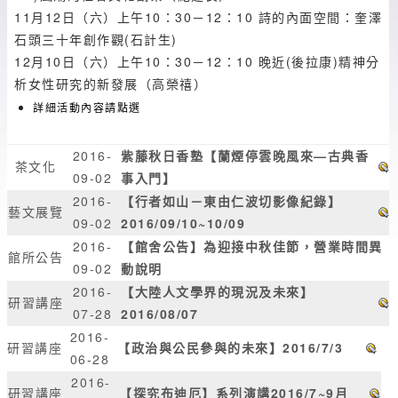
11月12日（六）上午10：30－12：10 詩的內面空間：奎澤
石頭三十年創作觀(石計生)
12月10日（六）上午10：30－12：10 晚近(後拉康)精神分
析女性研究的新發展（高榮禧）
詳細活動內容請點選
2016-
紫藤秋日香塾【蘭煙停雲晚風來—古典香
茶文化
09-02
事入門】
2016-
【行者如山－東由仁波切影像紀錄】
藝文展覽
09-02
2016/09/10~10/09
2016-
【館舍公告】為迎接中秋佳節，營業時間異
館所公告
09-02
動說明
2016-
【大陸人文學界的現況及未來】
研習講座
07-28
2016/08/07
2016-
研習講座
【政治與公民參與的未來】2016/7/3
06-28
2016-
研習講座
【探究布迪厄】系列演講2016/7~9月