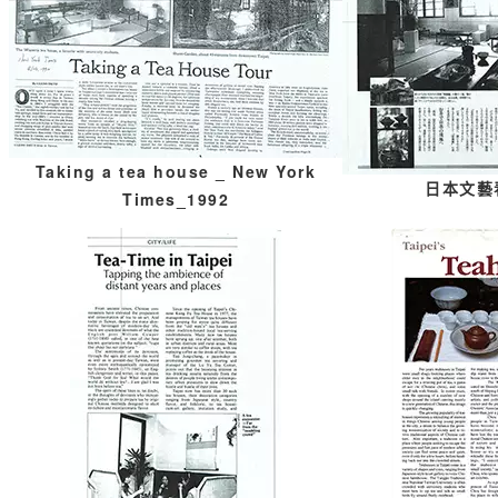
Taking a tea house
_ New York
日本文藝
Times_1992