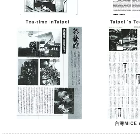
Tea-time inTaipei
Taipei 's T
台灣MICE