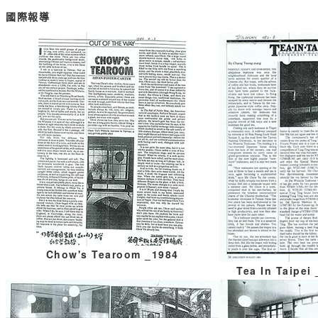
國際報導
Chow's Tearoom
_1984
Tea In Taipei