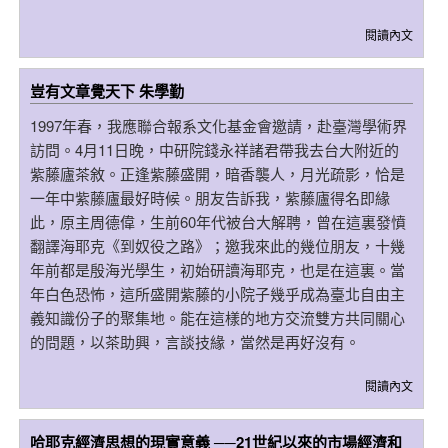
閱讀內文
豈有文章覺天下 朱學勤
1997年春，我應聯合報系文化基金會邀請，赴臺灣學術界
訪問。4月11日晚，中研院錢永祥諸君帶我去台大附近的
紫藤廬茶敘。正逢紫藤盛開，暗香襲人，月光疏影，恰是
一年中紫藤廬最好時候。朋友告訴我，紫藤廬得名即緣
此，原主周德偉，生前60年代被台大解聘，曾在這裏發憤
翻譯海耶克《到奴役之路》；邀我來此的幾位朋友，十幾
年前都是殷海光學生，初始研讀海耶克，也是在這裏。當
年白色恐怖，這所盛開紫藤的小院子幾乎成為臺北自由主
義知識份子的聚集地。能在這樣的地方交流雙方共同關心
的問題，以茶助興，言談技緣，當然是再好沒有。
閱讀內文
哈耶克經濟思想的現實意義 ──21世紀以來的市場經濟和