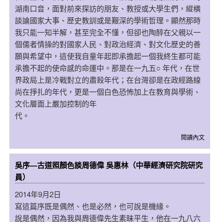
湖南口音，面對前來探訪的朋友、教授或大學生們，縱橫
談論國家大事、歷史教訓或是艱深的學術哲理。顯然那時
我只能一知半解，甚至完全不懂，但卻也陶醉在父親以一
個儒者情操的對國家人民、對政治經濟、對文化歷史的善
願與希望中，這使我自童年起即承擔起一個我終生都可能
承擔不起的使命感的命運中。那是在一九五○ 年代，在世
界政局上是冷戰對立的肅殺年代；在台灣卻是在政經路線
尚在掙扎的年代，更是一個白色恐怖加上在教育與學術、
文化層面上嚴加控制的年
代。
閱讀內文
吳序—古道照顏色談周德偉 吳惠林（中華經濟研究院研究
員）
2014年9月2日
寫這篇序既是偶然、也是必然，也可說是機緣。
說是偶然，因為我與周德偉先生素昧平生，他在一九八六