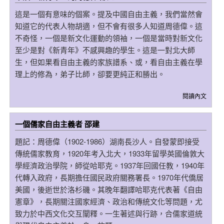
這是一個有意味的個案。提及中國自由主義，我們當然會
知道它的代表人物胡適，但不會有很多人知道周德偉。這
不奇怪，一個是新文化運動的領袖，一個是當時對新文化
至少是對《新青年》不感興趣的學生。這是一對北大師
生，但如果看自由主義的家族譜系、或，看自由主義在學
理上的修為，弟子比師，卻要更純正和勝出。
閱讀內文
一個儒家自由主義者 邵建
題記：周德偉（1902-1986）湖南長沙人。自發蒙即接受
傳統儒家教育，1920年考入北大，1933年留學英國倫敦大
學經濟政治學院，師從哈耶克。1937年回國任教，1940年
代轉入政府，長期擔任國民政府關務署長。1970年代僑居
美國，後逝世於洛杉磯。其晚年翻譯哈耶克代表著《自由
憲章》，長期關注國家經濟、政治和傳統文化等問題，尤
致力於中西文化交互闡釋。一生著述與行跡，合儒家道統