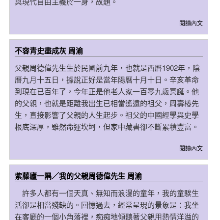
與現代自由主義於一身，故題。
閱讀內文
不容青史盡成灰 周渝
父親周德偉先生生於民國前九年，也就是西曆1902年，陰
曆九月十五日，據說正好是當年陽曆十月十日。辛亥革命
到現在已百年了，今年正是他老人家一百零九歲冥誕。他
的父親，也就是距離我出生已相當遙遠的祖父，周壽椿先
生，直接影響了父親的人生起步。祖父的中國經學與史學
根底深厚，雖然命運坎坷，但家中藏書卻不斷累積豐富。
閱讀內文
紫藤廬一隅／我的父親周德偉先生 周渝
許多人都有一個天真、無知而浪漫的童年，我的童騃生
活卻是相當殘缺的。回憶過去，經常呈現的景象是：我坐
在客廳的一個小角落裡，痴痴地傾聽著父親用熱情洋溢的