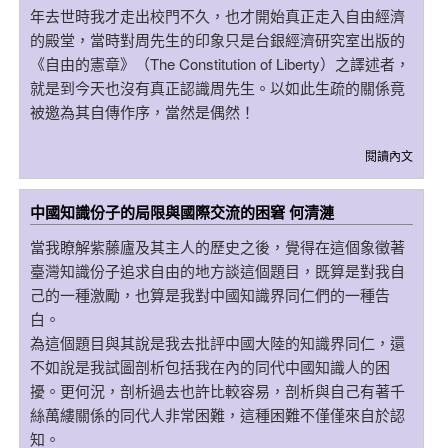
年去世時我才走出校門不久，也才開始真正走入自由經濟
的殿堂，當時對周先生的印象只是台銀經濟研究室出版的
《自由的憲章》（The Constitution of Liberty）之譯述者，
就是到今天也沒有真正認識周先生。以如此生疏的關係竟
被邀為其自傳作序，當然是偶然！
閱讀內文
中國知識份子的局限與國際交流的困窘 何清漣
當我瞭解紫藤廬及其主人的歷史之後，覺得在這個象徵著
臺灣知識份子追求自由的地方談這個題目，既算是對我自
己的一種激勵，也算是我對中國知識界同仁們的一種告
白。
為這個題目與其說是我去批評中國大陸的知識界同仁，還
不如說是我試圖剖析包括我在內的同代中國知識人的困
擾。更何況，剖析過去也許比較容易，剖析與自己有著千
絲萬縷關係的同代人非常困難，這種困難不僅僅來自於認
知。