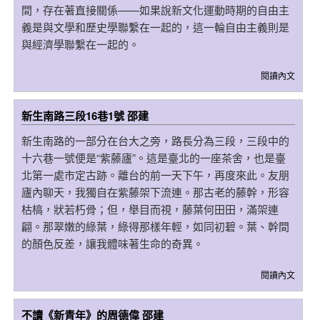
間，存在著直接關係——如果說新文化運動時期的自由主
義是與文學和歷史學聯繫在一起的，這一輪自由主義則是
與經濟學聯繫在一起的。
閱讀內文
新生南路三段16巷1號 邵建
新生南路的一部分在台大之旁，路長分為三段，三段中的
十六巷一號便是“紫藤廬”。這是臺北的一座茶舍，也是臺
北第一處市定古跡。離台的前一天下午，再度來此。友朋
廬內聊天，我獨自在紫藤架下流連。那古老的藤幹，形容
枯槁，狀若朽骨；但，舉目而視，藤葉何田田，滿架連
翩。那翠嫩的綠葉，綠得那樣年輕，如同初碧。葉、幹間
的顏色反差，讓我體味著生命的奇異。
閱讀內文
不讀《新青年》的周德偉 邵建